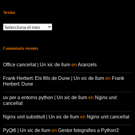
Arxius
Arxius
Comentaris recents
Office canceŀlat | Un xic de llum
en
Aranzels
Frank Herbert: Els fills de Dune | Un xic de llum
en
Frank
Herbert: Dune
uv per a entorns python | Un xic de llum
en
Nginx unit
canceŀlat
Nginx unit substituït | Un xic de llum
en
Nginx unit canceŀlat
PyQt6 | Un xic de llum
en
Gestor fotografies a Python3