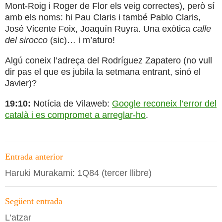
Mont-Roig i Roger de Flor els veig correctes), però sí
amb els noms: hi Pau Claris i també Pablo Claris,
José Vicente Foix, Joaquín Ruyra. Una exòtica
calle
del sirocco
(sic)… i m’aturo!
Algú coneix l’adreça del Rodríguez Zapatero (no vull
dir pas el que es jubila la setmana entrant, sinó el
Javier)?
19:10:
Notícia de Vilaweb:
Google reconeix l’error del
català i es compromet a arreglar-ho
.
Navegació
Entrada anterior
per
Haruki Murakami: 1Q84 (tercer llibre)
les
entrades
Següent entrada
L’atzar