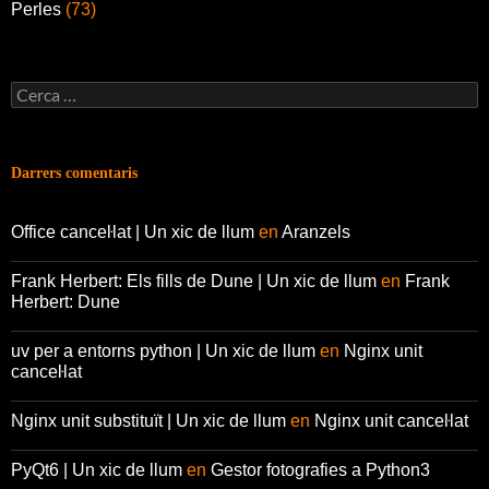
Perles
(73)
Cerca:
Darrers comentaris
Office canceŀlat | Un xic de llum
en
Aranzels
Frank Herbert: Els fills de Dune | Un xic de llum
en
Frank
Herbert: Dune
uv per a entorns python | Un xic de llum
en
Nginx unit
canceŀlat
Nginx unit substituït | Un xic de llum
en
Nginx unit canceŀlat
PyQt6 | Un xic de llum
en
Gestor fotografies a Python3