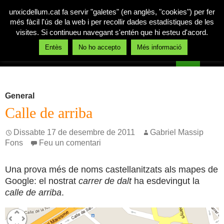
unxicdellum.cat fa servir "galetes" (en anglès, "cookies") per fer
més fàcil l'ús de la web i per recollir dades estadístiques de les
visites. Si continueu navegant s'entén que hi esteu d'acord.
Cerca
Entès
No ho accepto
Més informació
Un xic de llum
Vés
MENÚ
al
PRINCI
contingut
General
Calle de arriba
Dissabte 17 de desembre de 2011
Gabriel Massip
Fons
Feu un comentari
Una prova més de noms castellanitzats als mapes de
Google: el nostrat
carrer de dalt
ha esdevingut la
calle de arriba
.