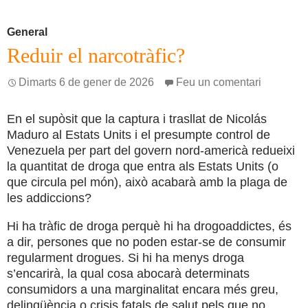
General
Reduir el narcotràfic?
Dimarts 6 de gener de 2026
Feu un comentari
En el supòsit que la captura i trasllat de Nicolás
Maduro al Estats Units i el presumpte control de
Venezuela per part del govern nord-americà redueixi
la quantitat de droga que entra als Estats Units (o
que circula pel món), això acabarà amb la plaga de
les addiccions?
Hi ha tràfic de droga perquè hi ha drogoaddictes, és
a dir, persones que no poden estar-se de consumir
regularment drogues. Si hi ha menys droga
s’encarirà, la qual cosa abocarà determinats
consumidors a una marginalitat encara més greu,
delinqüència o crisis fatals de salut pels que no