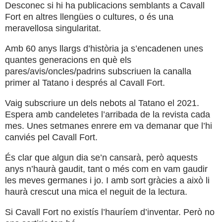
Desconec si hi ha publicacions semblants a Cavall
Fort en altres llengües o cultures, o és una
meravellosa singularitat.
Amb 60 anys llargs d’història ja s’encadenen unes
quantes generacions en què els
pares/avis/oncles/padrins subscriuen la canalla
primer al Tatano i després al Cavall Fort.
Vaig subscriure un dels nebots al Tatano el 2021.
Espera amb candeletes l’arribada de la revista cada
mes. Unes setmanes enrere em va demanar que l’hi
canviés pel Cavall Fort.
És clar que algun dia se’n cansarà, però aquests
anys n’haurà gaudit, tant o més com en vam gaudir
les meves germanes i jo. I amb sort gràcies a això li
haurà crescut una mica el neguit de la lectura.
Si Cavall Fort no existís l’hauríem d’inventar. Però no