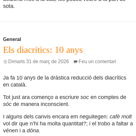
sota.
General
Els diacrítics: 10 anys
Dimarts 31 de març de 2026
Feu un comentari
Ja fa 10 anys de la dràstica reducció dels diacrítics
en català.
Tot just ara començo a escriure
soc
en comptes de
sóc
de manera inconscient.
I alguns dels canvis encara em neguitegen:
cafè molt
vol dir que n’hi ha molta quantitat?; i el trobo a faltar a
v
énen
i a
dóna
.