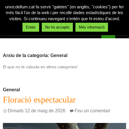
unxicdellum.cat fa servir "galetes" (en anglès, "cookies") per fer
més fàcil l'ús de la web i per recollir dades estadístiques de les
visites. Si continueu navegant s'entén que hi esteu d'acord.
Cerca
Entès
No ho accepto
Més informació
Un xic de llum
Vés
MENÚ
al
PRINCI
contingut
Arxiu de la categoria: General
El que no té cabuda en altres categories!
General
Floració espectacular
Dimarts 12 de maig de 2026
Feu un comentari