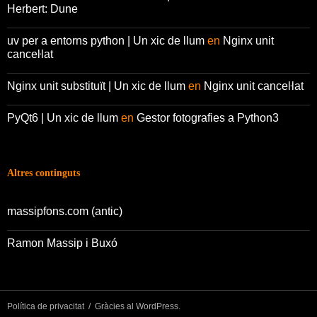
Herbert: Dune
uv per a entorns python | Un xic de llum
en
Nginx unit
canceŀlat
Nginx unit substituït | Un xic de llum
en
Nginx unit canceŀlat
PyQt6 | Un xic de llum
en
Gestor fotografies a Python3
Altres continguts
massipfons.com (antic)
Ramon Massip i Buxó
Política de privacitat
Gràcies al WordPress.