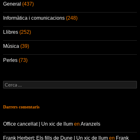
General
(437)
Informàtica i comunicacions
(248)
Llibres
(252)
Música
(39)
Perles
(73)
Cerca:
Darrers comentaris
Office canceŀlat | Un xic de llum
en
Aranzels
Frank Herbert: Els fills de Dune | Un xic de llum
en
Frank