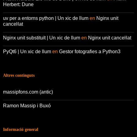
Herbert: Dune
uv per a entorns python | Un xic de llum
en
Nginx unit
canceŀlat
Nginx unit substituït | Un xic de llum
en
Nginx unit canceŀlat
PyQt6 | Un xic de llum
en
Gestor fotografies a Python3
Altres continguts
massipfons.com (antic)
Ramon Massip i Buxó
Informació general