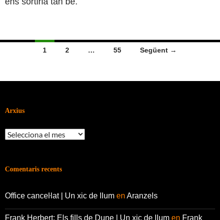
ens sortiria tan bé.
Navegació
1
2
…
55
Següent →
per
les
entrades
Arxius
Arxius
Comentaris recents
Office canceŀlat | Un xic de llum
en
Aranzels
Frank Herbert: Els fills de Dune | Un xic de llum
en
Frank