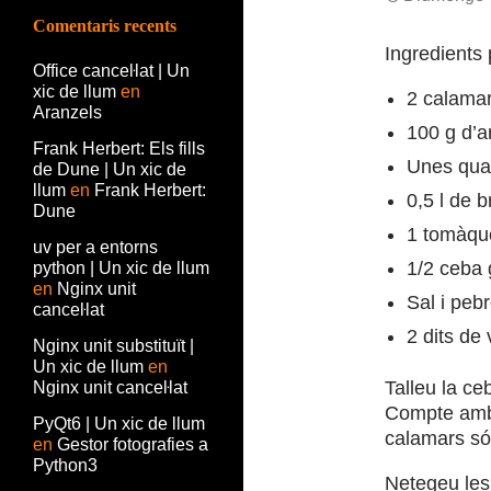
Comentaris recents
Ingredients 
Office canceŀlat | Un
xic de llum
en
2 calamar
Aranzels
100 g d’
Frank Herbert: Els fills
Unes quan
de Dune | Un xic de
llum
en
Frank Herbert:
0,5 l de 
Dune
1 tomàque
uv per a entorns
1/2 ceba 
python | Un xic de llum
en
Nginx unit
Sal i peb
canceŀlat
2 dits de 
Nginx unit substituït |
Un xic de llum
en
Talleu la ceb
Nginx unit canceŀlat
Compte amb 
PyQt6 | Un xic de llum
calamars só
en
Gestor fotografies a
Python3
Netegeu les 