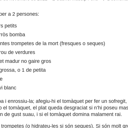
per a 2 persones:
s petits
arròs bomba
tes trompetes de la mort (fresques o seques)
brou de verdures
t madur no gaire gros
grossa, o 1 de petita
re
vi blanc
a i enrossiu-la; afegiu-hi el tomàquet per fer un sofregit, 
el tomàquet, el plat queda desgraciat si n’hi poseu mass
n de gust suau, i si el tomàquet domina malament rai.
trompetes (o hidrateu-les si són seques). Si són molt gr