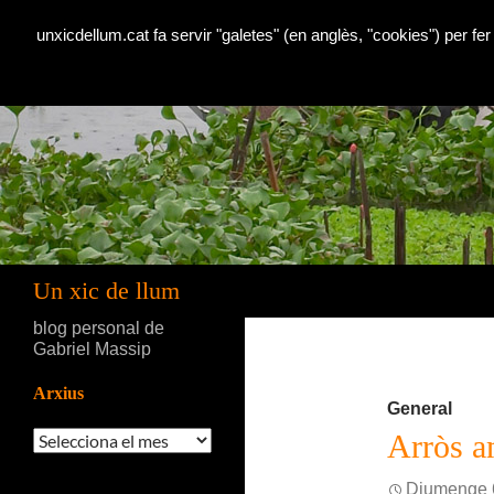
unxicdellum.cat fa servir "galetes" (en anglès, "cookies") per fer
Cerca
Un xic de llum
blog personal de
Gabriel Massip
Arxius
General
Arxius
Arròs a
Diumenge 