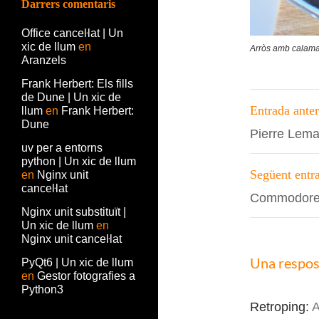
Darrers comentaris
Office canceŀlat | Un
xic de llum
en
Arròs amb calamar
Aranzels
Frank Herbert: Els fills
Navega
de Dune | Un xic de
Entrada anter
llum
en
Frank Herbert:
per
Dune
Pierre Lemai
les
uv per a entorns
python | Un xic de llum
entrade
Següent entr
en
Nginx unit
canceŀlat
Commodore
Nginx unit substituït |
Un xic de llum
en
Nginx unit canceŀlat
Una respos
PyQt6 | Un xic de llum
en
Gestor fotografies a
Python3
Retroping:
A