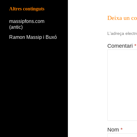
Altres continguts
Deixa un c
massipfons.com
(antic)
L'adreça electr
Ramon Massip i Buxó
Comentari
*
Nom
*