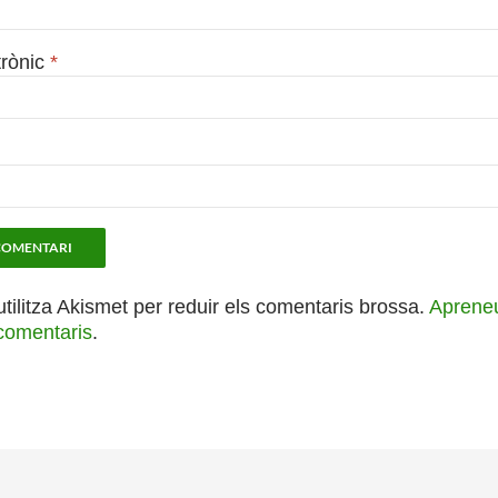
trònic
*
utilitza Akismet per reduir els comentaris brossa.
Apreneu
comentaris
.