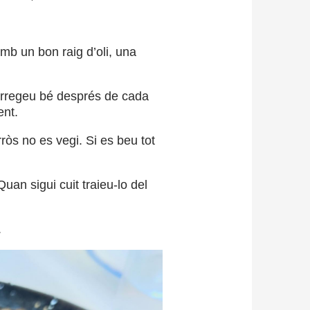
amb un bon raig d’oli, una
 barregeu bé després de cada
ent.
ròs no es vegi. Si es beu tot
uan sigui cuit traieu-lo del
.