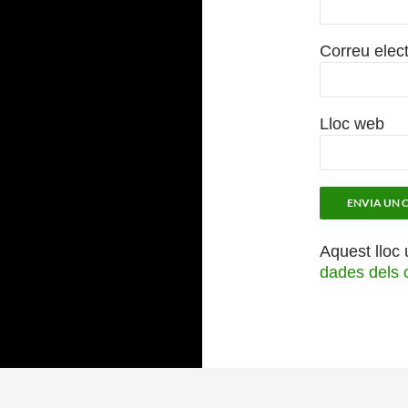
Correu elec
Lloc web
Aquest lloc 
dades dels 