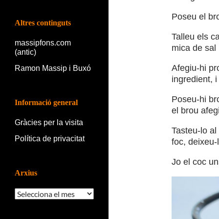
Poseu el bro
Altres continguts
Talleu els c
massipfons.com
mica de sal 
(antic)
Afegiu-hi pr
Ramon Massip i Buxó
ingredient, 
Poseu-hi bro
Informació general
el brou afeg
Gràcies per la visita
Tasteu-lo al
Política de privacitat
foc, deixeu-
Jo el coc un
Arxius
Arxius