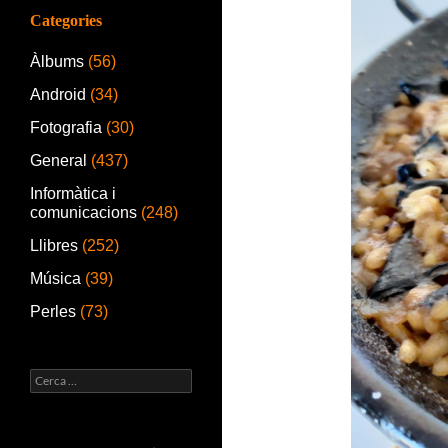
Categories
Àlbums
(56)
Android
(34)
Fotografia
(30)
General
(437)
Informàtica i
comunicacions
(248)
Llibres
(252)
Música
(39)
Perles
(73)
Cerca: