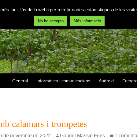
 més fàcil l'ús de la web i per recollir dades estadístiques de les vis
No ho accepto
Més informació
Vés al contingut
General
Informàtica i comunicacions
Android
Fotogra
mb calamars i trompetes
6 de novembre de 2022
Gabriel Massip Fons
1 comenta