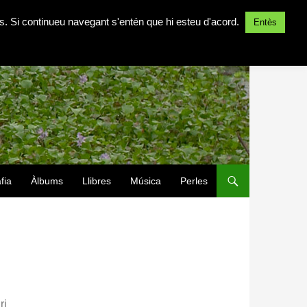
ites. Si continueu navegant s'entén que hi esteu d'acord.
Entès
fia
Àlbums
Llibres
Música
Perles
ri