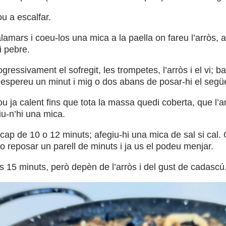
u a escalfar.
alamars i coeu-los una mica a la paella on fareu l’arròs, 
i pebre.
ogressivament el sofregit, les trompetes, l’arròs i el vi;
i espereu un minut i mig o dos abans de posar-hi el segü
u ja calent fins que tota la massa quedi coberta, que l’ar
iu-n’hi una mica.
 cap de 10 o 12 minuts; afegiu-hi una mica de sal si cal. Q
lo reposar un parell de minuts i ja us el podeu menjar.
s 15 minuts, però depèn de l’arròs i del gust de cadascú