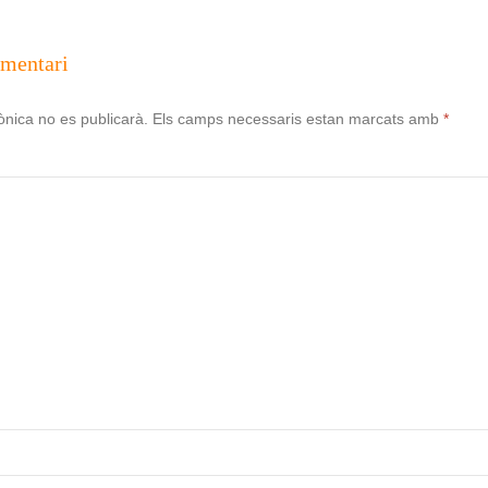
omentari
ònica no es publicarà.
Els camps necessaris estan marcats amb
*