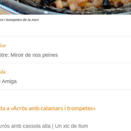
s i trompetes de la mort
ció
ior
tre: Miroir de nos peines
s
ada
 Amiga
ta a «Arròs amb calamars i trompetes»
rròs amb cassola alta | Un xic de llum