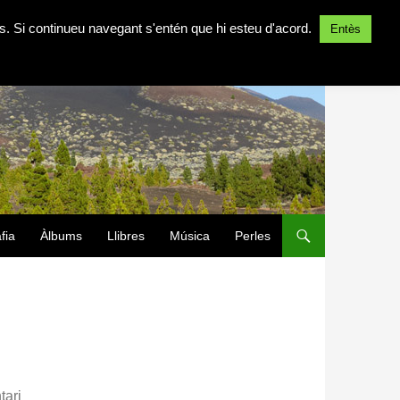
ites. Si continueu navegant s'entén que hi esteu d'acord.
Entès
fia
Àlbums
Llibres
Música
Perles
tari