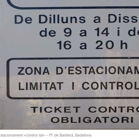
stacionament «control·lat» – Pl. de Barberà, Badalona