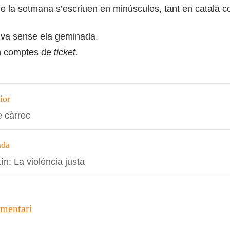
de la setmana s’escriuen en minúscules, tant en català 
va sense ela geminada.
 comptes de
ticket.
ció
ior
e càrrec
s
ada
n: La violència justa
omentari