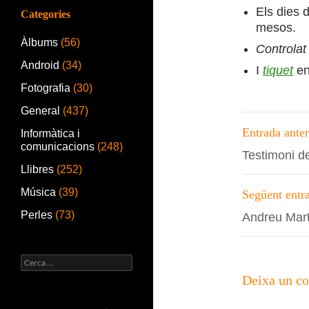
Els dies 
Categories
mesos.
Àlbums
(56)
Controlat
Android
(34)
I
tiquet
en
Fotografia
(30)
General
(437)
Navega
Entrada anter
Informàtica i
per
comunicacions
(248)
Testimoni d
les
Llibres
(252)
entrade
Música
(39)
Següent entr
Perles
(73)
Andreu Martí
Cerca:
Deixa un c