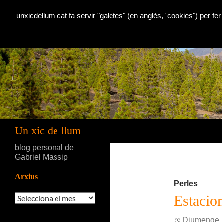
unxicdellum.cat fa servir "galetes" (en anglès, "cookies") per fer
Cerca
Un xic de llum
blog personal de
Gabriel Massip
Arxius
Perles
Arxius
Estacio
Diumenge 