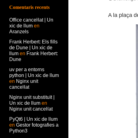
Comentaris recents
A la plaça 
Office canceŀlat | Un
xic de llum
en
Aranzels
Frank Herbert: Els fills
de Dune | Un xic de
llum
en
Frank Herbert:
Dune
uv per a entorns
python | Un xic de llum
en
Nginx unit
canceŀlat
Nginx unit substituït |
Un xic de llum
en
Nginx unit canceŀlat
PyQt6 | Un xic de llum
en
Gestor fotografies a
Python3