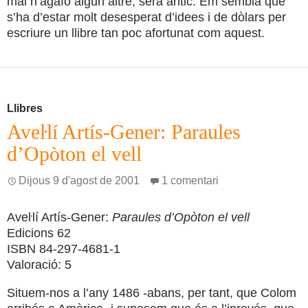
mai n’agafo algun altre, serà antic. Em sembla que
s’ha d’estar molt desesperat d’idees i de dòlars per
escriure un llibre tan poc afortunat com aquest.
Llibres
Aveŀlí Artís-Gener: Paraules
d’Opòton el vell
Dijous 9 d'agost de 2001
1 comentari
Aveŀlí Artís-Gener:
Paraules d’Opòton el vell
Edicions 62
ISBN 84-297-4681-1
Valoració: 5
Situem-nos a l’any 1486 -abans, per tant, que Colom