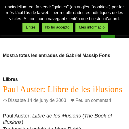
unxicdellum.cat fa servir "galetes" (en anglès, "cookies") per fer
més fàcil l'ús de la web i per recollir dades estadístiques de les
visites. Si continueu navegant s'entén que hi esteu d'acord.
Cerca
Entès
No ho accepto
Més informació
Un xic de llum
Vés
MENÚ
al
PRINCI
contingut
Mostra totes les entrades de Gabriel Massip Fons
Llibres
Paul Auster: Llibre de les iŀlusions
Dissabte 14 de juny de 2003
Feu un comentari
Paul Auster:
Llibre de les iŀlusions (The Book of
Illusions)