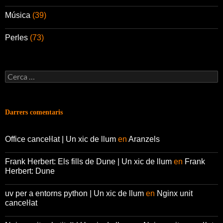
Música
(39)
Perles
(73)
Cerca:
Darrers comentaris
Office canceŀlat | Un xic de llum
en
Aranzels
Frank Herbert: Els fills de Dune | Un xic de llum
en
Frank
Herbert: Dune
uv per a entorns python | Un xic de llum
en
Nginx unit
canceŀlat