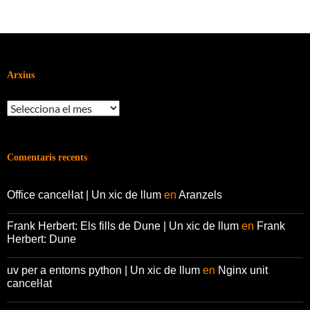
les
entrades
Arxius
Arxius
Comentaris recents
Office canceŀlat | Un xic de llum
en
Aranzels
Frank Herbert: Els fills de Dune | Un xic de llum
en
Frank
Herbert: Dune
uv per a entorns python | Un xic de llum
en
Nginx unit
canceŀlat