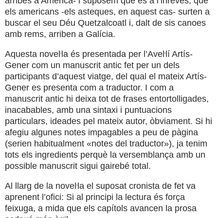
arribés a Amèrica- i suposem que és a l’inrevés, que
els americans -els asteques, en aquest cas- surten a
buscar el seu Déu Quetzalcoatl i, dalt de sis canoes
amb rems, arriben a Galícia.
Aquesta noveŀla és presentada per l’Aveŀlí Artís-
Gener com un manuscrit antic fet per un dels
participants d’aquest viatge, del qual el mateix Artís-
Gener es presenta com a traductor. I com a
manuscrit antic hi deixa tot de frases entortolligades,
inacabables, amb una sintaxi i puntuacions
particulars, ideades pel mateix autor, òbviament. Si hi
afegiu algunes notes impagables a peu de pàgina
(serien habitualment «notes del traductor»), ja tenim
tots els ingredients perquè la versemblança amb un
possible manuscrit sigui gairebé total.
Al llarg de la noveŀla el suposat cronista de fet va
aprenent l’ofici: Si al principi la lectura és força
feixuga, a mida que els capítols avancen la prosa