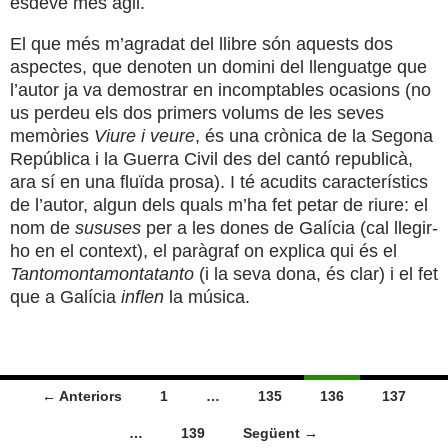
esdevé més àgil.
El que més m’agradat del llibre són aquests dos
aspectes, que denoten un domini del llenguatge que
l’autor ja va demostrar en incomptables ocasions (no
us perdeu els dos primers volums de les seves
memòries
Viure i veure
, és una crònica de la Segona
República i la Guerra Civil des del cantó republicà,
ara sí en una fluïda prosa). I té acudits característics
de l’autor, algun dels quals m’ha fet petar de riure: el
nom de
sususes
per a les dones de Galícia (cal llegir-
ho en el context), el paràgraf on explica qui és el
Tantomontamontatanto
(i la seva dona, és clar) i el fet
que a Galícia
inflen
la música.
Navegació
← Anteriors
1
…
135
136
137
per
…
139
Següent →