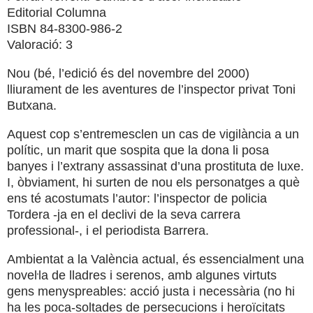
Editorial Columna
ISBN 84-8300-986-2
Valoració: 3
Nou (bé, l’edició és del novembre del 2000)
lliurament de les aventures de l’inspector privat Toni
Butxana.
Aquest cop s’entremesclen un cas de vigilància a un
polític, un marit que sospita que la dona li posa
banyes i l’extrany assassinat d’una prostituta de luxe.
I, òbviament, hi surten de nou els personatges a què
ens té acostumats l’autor: l’inspector de policia
Tordera -ja en el declivi de la seva carrera
professional-, i el periodista Barrera.
Ambientat a la València actual, és essencialment una
noveŀla de lladres i serenos, amb algunes virtuts
gens menyspreables: acció justa i necessària (no hi
ha les poca-soltades de persecucions i heroïcitats