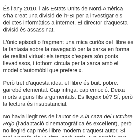
És l’any 2010, i als Estats Units de Nord-Amèrica
s’ha creat una divisió de l’FBI per a investigar els
delictes informàtics a internet. El director d’aquesta
divisió és assassinat.
L’únic episodi o fragment una mica curiós del llibre és
la fantasia sobre la navegació per la xarxa en forma
de realitat virtual: els temps d’espera són ponts
llevadissos, i tothom circula per la xarxa amb el
model d’automòbil que prefereix.
Però tret d’aquesta idea, el llibre és buit, pobre,
gairebé elemental. Cap intriga, cap emoció. Deixa
morts alguns fils argumentals. Es llegeix bé? Sí, però
la lectura és insubstancial.
No havia llegit res de l’autor de
A la caza del Octubre
Rojo
(l’adaptació cinematogràfica és exceŀlent), però
no llegiré cap més llibre modern d’aquest autor. Si