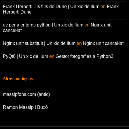
Frank Herbert: Els fills de Dune | Un xic de llum
en
Frank
Herbert: Dune
uv per a entorns python | Un xic de llum
en
Nginx unit
canceŀlat
Nginx unit substituït | Un xic de llum
en
Nginx unit canceŀlat
PyQt6 | Un xic de llum
en
Gestor fotografies a Python3
Altres continguts
massipfons.com (antic)
Ramon Massip i Buxó