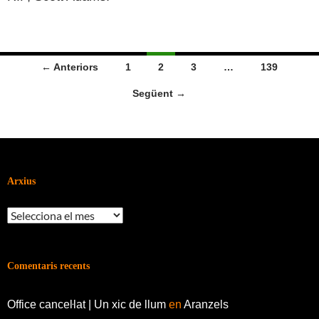
Navegació
← Anteriors
1
2
3
…
139
per
Següent →
les
entrades
Arxius
Arxius
Comentaris recents
Office canceŀlat | Un xic de llum
en
Aranzels