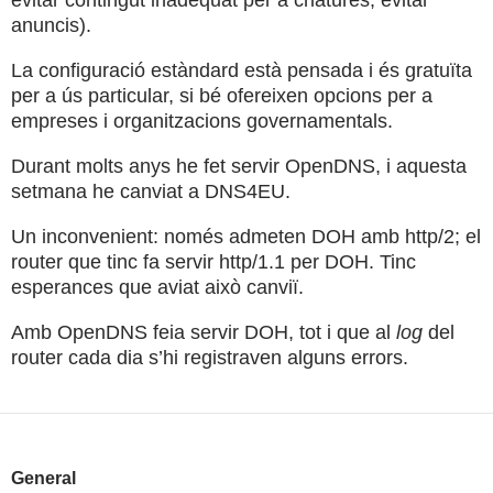
evitar contingut inadequat per a criatures, evitar
anuncis).
La configuració estàndard està pensada i és gratuïta
per a ús particular, si bé ofereixen opcions per a
empreses i organitzacions governamentals.
Durant molts anys he fet servir OpenDNS, i aquesta
setmana he canviat a DNS4EU.
Un inconvenient: només admeten DOH amb http/2; el
router que tinc fa servir http/1.1 per DOH. Tinc
esperances que aviat això canviï.
Amb OpenDNS feia servir DOH, tot i que al
log
del
router cada dia s’hi registraven alguns errors.
General