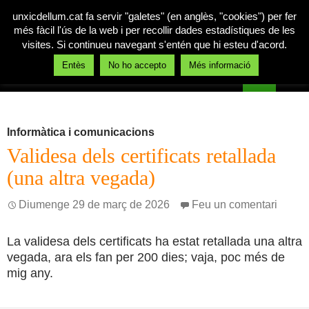
unxicdellum.cat fa servir "galetes" (en anglès, "cookies") per fer
més fàcil l'ús de la web i per recollir dades estadístiques de les
visites. Si continueu navegant s'entén que hi esteu d'acord.
Cerca
Entès
No ho accepto
Més informació
Un xic de llum
Vés
MENÚ
al
PRINCI
contingut
Informàtica i comunicacions
Validesa dels certificats retallada
(una altra vegada)
Diumenge 29 de març de 2026
Feu un comentari
La validesa dels certificats ha estat retallada una altra
vegada, ara els fan per 200 dies; vaja, poc més de
mig any.