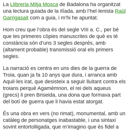
La
Llibreria Mitja Mosca
de Badalona ha organitzat
una lectura guiada de la Ilíada, amb l’hel·lenista
Raül
Garrigasait
com a guia, i m’hi he apuntat.
Hom creu que l’obra és del segle VIII a. C., per bé
que les primeres còpies manuscrites de què es té
constància són d’uns 3 segles després, amb
(altament probable) transmissió oral els primers
segles.
La narració es centra en uns dies de la guerra de
Troia, quan ja fa 10 anys que dura, i arranca amb
Aquil·les irat, que desisteix a seguir lluitant contra els
troians perquè Agamèmnon, el rei dels aqueus
(grecs) li pren Briseida, una dona que formava part
del botí de guerra que li havia estat atorgat.
És una obra en vers (no rimat), monumental, amb un
catàleg de personatges inabastable, i una sintaxi
sovint entortolligada, que m’imagino que és fidel a