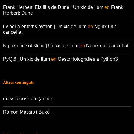
Frank Herbert: Els fills de Dune | Un xic de llum
en
Frank
Herbert: Dune
uv per a entorns python | Un xic de llum
en
Nginx unit
canceŀlat
Nginx unit substituït | Un xic de llum
en
Nginx unit canceŀlat
PyQt6 | Un xic de llum
en
Gestor fotografies a Python3
Altres continguts
massipfons.com (antic)
Ramon Massip i Buxó