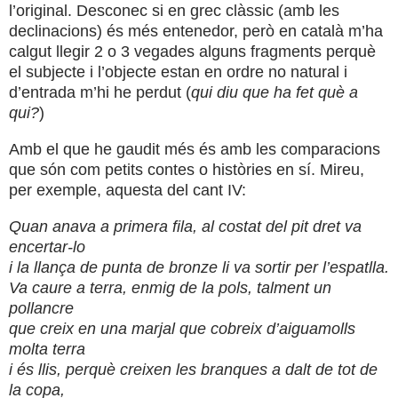
l’original. Desconec si en grec clàssic (amb les
declinacions) és més entenedor, però en català m’ha
calgut llegir 2 o 3 vegades alguns fragments perquè
el subjecte i l’objecte estan en ordre no natural i
d’entrada m’hi he perdut (
qui diu que ha fet què a
qui?
)
Amb el que he gaudit més és amb les comparacions
que són com petits contes o històries en sí. Mireu,
per exemple, aquesta del cant IV:
Quan anava a primera fila, al costat del pit dret va
encertar-lo
i la llança de punta de bronze li va sortir per l’espatlla.
Va caure a terra, enmig de la pols, talment un
pollancre
que creix en una marjal que cobreix d’aiguamolls
molta terra
i és llis, perquè creixen les branques a dalt de tot de
la copa,