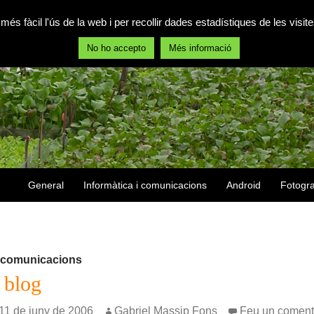
 més fàcil l'ús de la web i per recollir dades estadístiques de les vis
No ho accepto
Més informació
Vés al contingut
General
Informàtica i comunicacions
Android
Fotogra
i comunicacions
 blog
1 de juny de 2006
Gabriel Massip Fons
Feu un coment