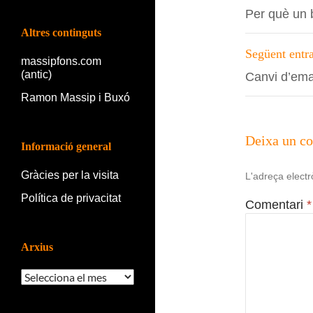
per
Per què un 
les
Altres continguts
entrade
Següent entr
massipfons.com
(antic)
Canvi d’ema
Ramon Massip i Buxó
Deixa un c
Informació general
Gràcies per la visita
L'adreça electr
Política de privacitat
Comentari
*
Arxius
Arxius