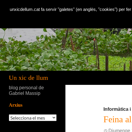
unxicdellum.cat fa servir "galetes" (en anglès, "cookies") per fer
Cerca
Un xic de llum
blog personal de
Gabriel Massip
Arxius
Informàtica 
Arxius
Feina al
Diumenge 1