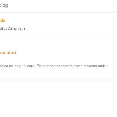
blog
s
ada
il a Amazon
omentari
ònica no es publicarà.
Els camps necessaris estan marcats amb
*