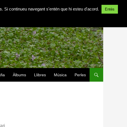
ites. Si continueu navegant s'entén que hi esteu d'acord.
Entès
fia
Àlbums
Llibres
Música
Perles
ari