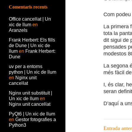
Comentaris recents
Com podeu c
Office canceŀlat | Un
xic de llum
en
La primera f
Aranzels
tota la pant
dit sigui d
Frank Herbert: Els fills
de Dune | Un xic de
pensades pe
llum
en
Frank Herbert:
modestos 80
Dune
La segona és 
uv per a entorns
python | Un xic de llum
més fàcil de
en
Nginx unit
canceŀlat
I, és clar, 
seran definit
Nginx unit substituït |
Un xic de llum
en
D’aquí a uns
Nginx unit canceŀlat
PyQt6 | Un xic de llum
en
Gestor fotografies a
Navega
Python3
Entrada anter