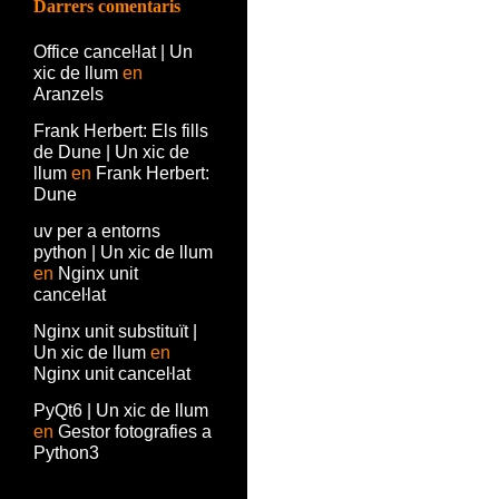
Darrers comentaris
Office canceŀlat | Un
xic de llum
en
Aranzels
Frank Herbert: Els fills
de Dune | Un xic de
llum
en
Frank Herbert:
Dune
uv per a entorns
python | Un xic de llum
en
Nginx unit
canceŀlat
Nginx unit substituït |
Un xic de llum
en
Nginx unit canceŀlat
PyQt6 | Un xic de llum
en
Gestor fotografies a
Python3