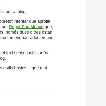
c per al blog.
retot intentar que aprofiti
a per
Roger Pau Monné
que,
ms, només dues o tres estan
ia estan enquadrades en uns
 el text sense justificar és
log.
guns estils bàsics… que mai