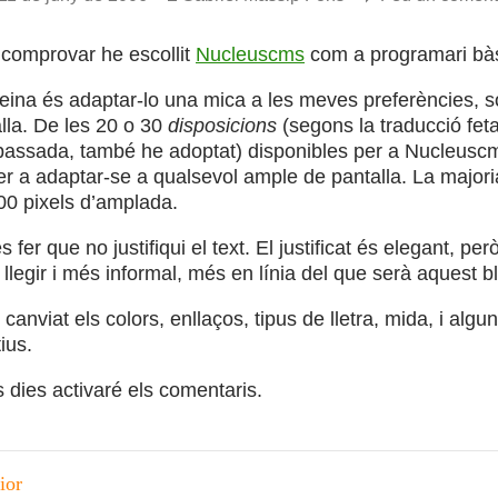
omprovar he escollit
Nucleuscms
com a programari bàsi
eina és adaptar-lo una mica a les meves preferències, sob
alla. De les 20 o 30
disposicions
(segons la traducció fet
e passada, també he adoptat) disponibles per a Nucleusc
r a adaptar-se a qualsevol ample de pantalla. La major
0 pixels d’amplada.
fer que no justifiqui el text. El justificat és elegant, però
 llegir i més informal, més en línia del que serà aquest b
he canviat els colors, enllaços, tipus de lletra, mida, i al
ius.
 dies activaré els comentaris.
ció
ior