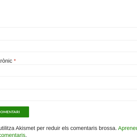
trònic
*
utilitza Akismet per reduir els comentaris brossa.
Apreneu
comentaris
.