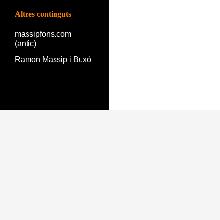
Altres continguts
massipfons.com
(antic)
Ramon Massip i Buxó