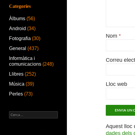
Categories
Àlbums
(56)
Android
(34)
Nom
*
Fotografia
(30)
General
(437)
Informàtica i
Correu elec
comunicacions
(248)
Llibres
(252)
Lloc web
Música
(39)
Perles
(73)
Cerca:
Aquest lloc 
dades dels 