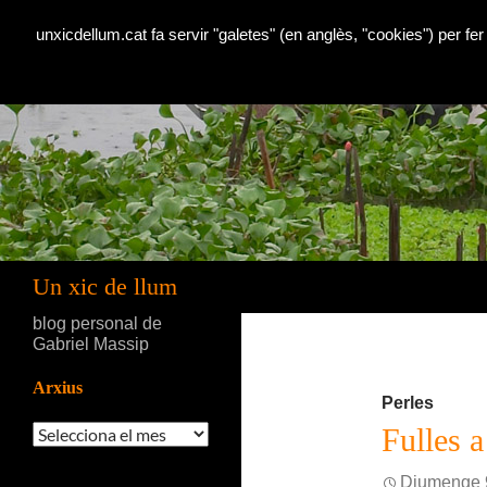
unxicdellum.cat fa servir "galetes" (en anglès, "cookies") per fer
Cerca
Un xic de llum
blog personal de
Gabriel Massip
Arxius
Perles
Arxius
Fulles 
Diumenge 