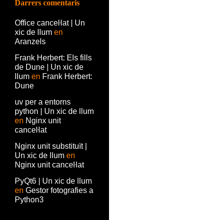
Darrers comentaris
Office canceŀlat | Un
xic de llum
en
Aranzels
Frank Herbert: Els fills
de Dune | Un xic de
llum
en
Frank Herbert:
Dune
uv per a entorns
python | Un xic de llum
en
Nginx unit
canceŀlat
Nginx unit substituït |
Un xic de llum
en
Nginx unit canceŀlat
PyQt6 | Un xic de llum
en
Gestor fotografies a
Python3