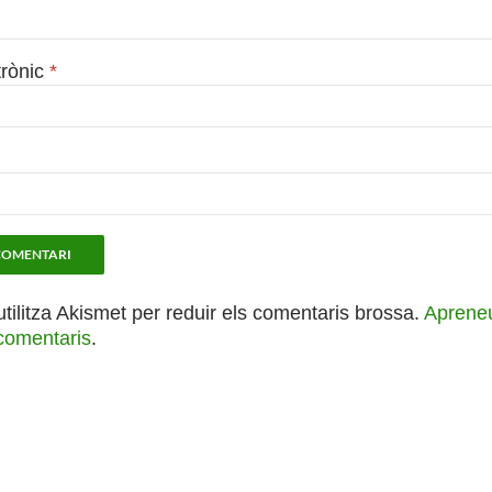
trònic
*
utilitza Akismet per reduir els comentaris brossa.
Apreneu
comentaris
.