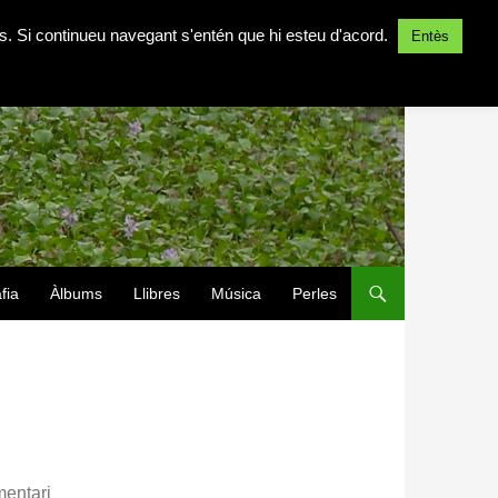
ites. Si continueu navegant s'entén que hi esteu d'acord.
Entès
fia
Àlbums
Llibres
Música
Perles
entari