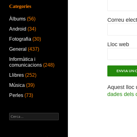
Categories
Àlbums
(56)
Correu elec
Android
(34)
Fotografia
(30)
Lloc web
General
(437)
Informàtica i
comunicacions
(248)
Llibres
(252)
Música
(39)
Aquest lloc 
dades dels 
Perles
(73)
Cerca: