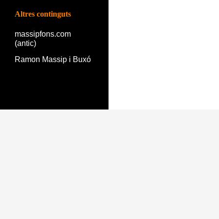
Altres continguts
massipfons.com
(antic)
Ramon Massip i Buxó