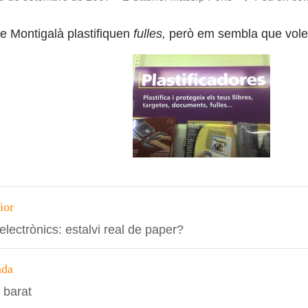
e Montigalà plastifiquen
fulles,
però em sembla que vole
ció
ior
 electrònics: estalvi real de paper?
s
ada
 barat