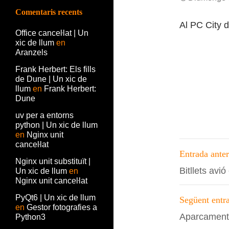
Comentaris recents
Al PC City d
Office canceŀlat | Un
xic de llum
en
Aranzels
Frank Herbert: Els fills
de Dune | Un xic de
llum
en
Frank Herbert:
Dune
uv per a entorns
python | Un xic de llum
en
Nginx unit
Navega
canceŀlat
Entrada anter
Nginx unit substituït |
per
Bitllets avió
Un xic de llum
en
les
Nginx unit canceŀlat
entrade
PyQt6 | Un xic de llum
Següent entr
en
Gestor fotografies a
Aparcament
Python3