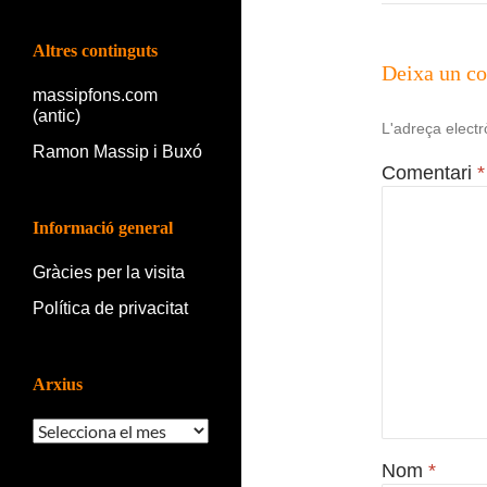
Altres continguts
Deixa un c
massipfons.com
(antic)
L'adreça electr
Ramon Massip i Buxó
Comentari
*
Informació general
Gràcies per la visita
Política de privacitat
Arxius
Arxius
Nom
*