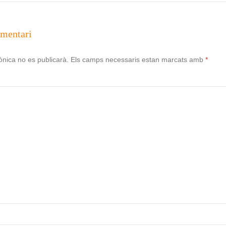
omentari
ònica no es publicarà.
Els camps necessaris estan marcats amb
*