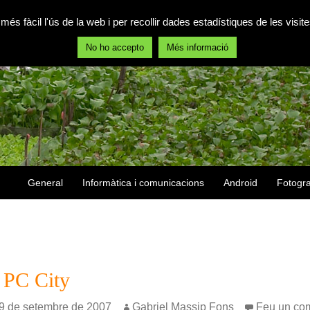
 més fàcil l'ús de la web i per recollir dades estadístiques de les vis
No ho accepto
Més informació
Vés al contingut
General
Informàtica i comunicacions
Android
Fotogra
a PC City
9 de setembre de 2007
Gabriel Massip Fons
Feu un com