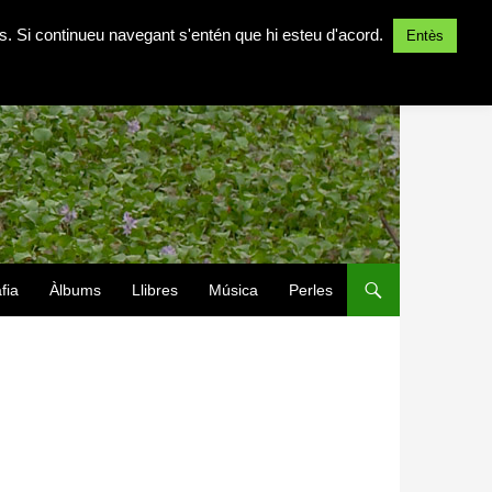
ites. Si continueu navegant s'entén que hi esteu d'acord.
Entès
fia
Àlbums
Llibres
Música
Perles