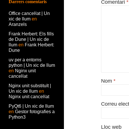
Darrers comentaris
Comentari
*
Office canceŀlat | Un
xic de llum
en
Aranzels
Frank Herbert: Els fills
de Dune | Un xic de
llum
en
Frank Herbert:
Dune
uv per a entorns
python | Un xic de llum
en
Nginx unit
canceŀlat
Nom
*
Nginx unit substituït |
Un xic de llum
en
Nginx unit canceŀlat
Correu elec
PyQt6 | Un xic de llum
en
Gestor fotografies a
Python3
Lloc web