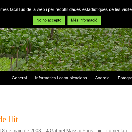
 més fàcil l'ús de la web i per recollir dades estadístiques de les vis
No ho accepto
Més informació
Vés al contingut
General
Informàtica i comunicacions
Android
Fotogra
e llit
18 de maig de 2008
Gabriel Massip Fons
1 comentari