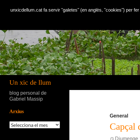
unxicdellum.cat fa servir "galetes" (en anglès, "cookies") per fer
Cerca
Un xic de llum
blog personal de
Gabriel Massip
Arxius
General
Arxius
Capçal d
Diumenge 