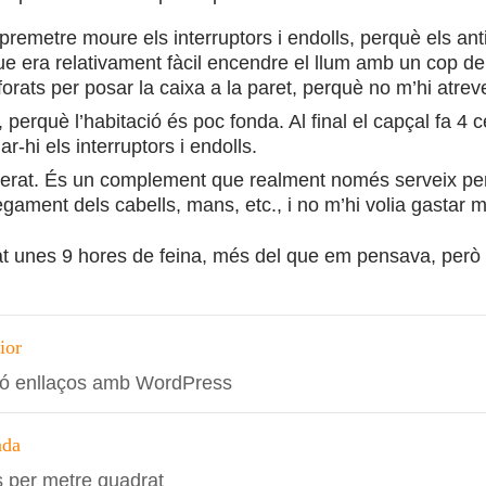
premetre moure els interruptors i endolls, perquè els an
 que era relativament fàcil encendre el llum amb un cop de 
forats per posar la caixa a la paret, perquè no m’hi atrev
 perquè l’habitació és poc fonda. Al final el capçal fa 4 
ar-hi els interruptors i endolls.
rat. És un complement que realment només serveix per e
egament dels cabells, mans, etc., i no m’hi volia gastar 
t unes 9 hores de feina, més del que em pensava, però no
ció
ior
ó enllaços amb WordPress
s
ada
s per metre quadrat