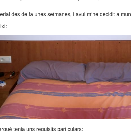
erial des de fa unes setmanes, i avui m’he decidit a muntar
xí:
perquè tenia uns requisits particulars: