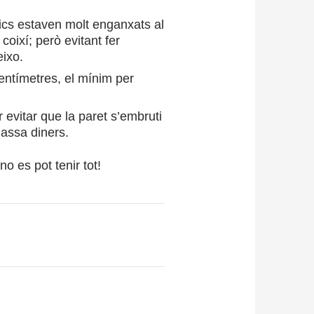
tics estaven molt enganxats al
coixí; però evitant fer
eixo.
centímetres, el mínim per
vitar que la paret s’embruti
massa diners.
 es pot tenir tot!