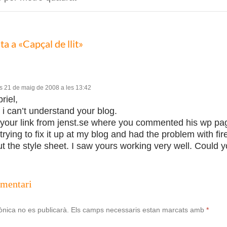
a a «Capçal de llit»
 21 de maig de 2008 a les 13:42
riel,
 i can’t understand your blog.
 your link from jenst.se where you commented his wp p
trying to fix it up at my blog and had the problem with fir
ut the style sheet. I saw yours working very well. Could y
omentari
ònica no es publicarà.
Els camps necessaris estan marcats amb
*