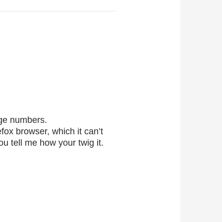
age numbers.
efox browser, which it can’t
ou tell me how your twig it.