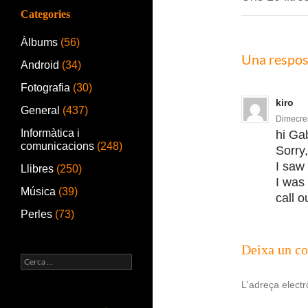
Categories
Àlbums
(56)
Una respost
Android
(34)
Fotografia
(30)
kiro
General
(437)
Dimecres
Informàtica i
hi Gab
comunicacions
(248)
Sorry,
I saw
Llibres
(250)
I was 
Música
(39)
call o
Perles
(73)
Deixa un c
Cerca:
L'adreça electr