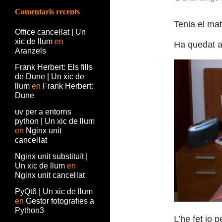
Comentaris recents
Tenia el mat
Office canceŀlat | Un
xic de llum
en
Ha quedat ai
Aranzels
Frank Herbert: Els fills
de Dune | Un xic de
llum
en
Frank Herbert:
Dune
uv per a entorns
python | Un xic de llum
en
Nginx unit
canceŀlat
Nginx unit substituït |
Un xic de llum
en
Nginx unit canceŀlat
PyQt6 | Un xic de llum
en
Gestor fotografies a
Python3
L’he fet jo 