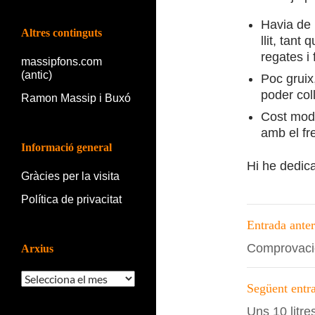
Havia de 
Altres continguts
llit, tant
regates i 
massipfons.com
(antic)
Poc gruix,
poder coll
Ramon Massip i Buxó
Cost mode
amb el fr
Informació general
Hi he dedica
Gràcies per la visita
Política de privacitat
Navega
Entrada anter
per
Comprovaci
Arxius
les
Arxius
entrade
Següent entr
Uns 10 litre