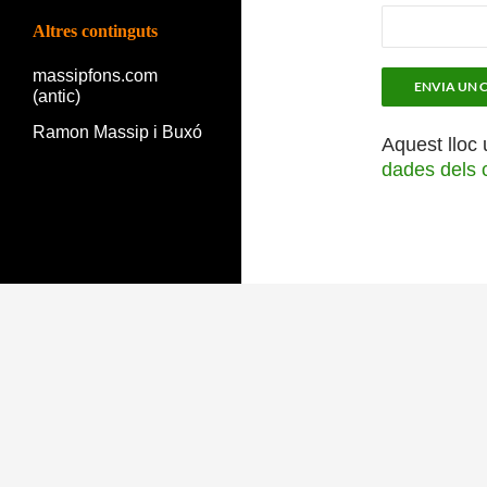
Altres continguts
massipfons.com
(antic)
Ramon Massip i Buxó
Aquest lloc 
dades dels 