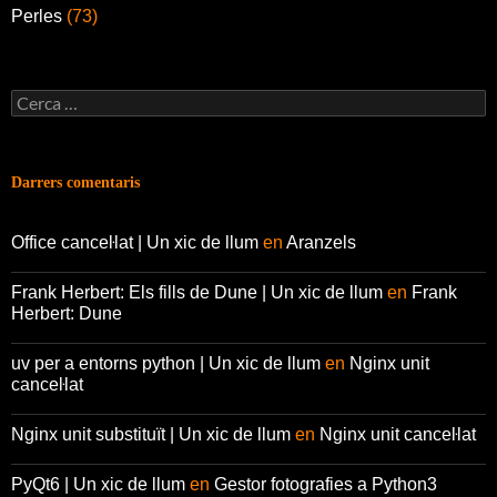
Perles
(73)
Cerca:
Darrers comentaris
Office canceŀlat | Un xic de llum
en
Aranzels
Frank Herbert: Els fills de Dune | Un xic de llum
en
Frank
Herbert: Dune
uv per a entorns python | Un xic de llum
en
Nginx unit
canceŀlat
Nginx unit substituït | Un xic de llum
en
Nginx unit canceŀlat
PyQt6 | Un xic de llum
en
Gestor fotografies a Python3