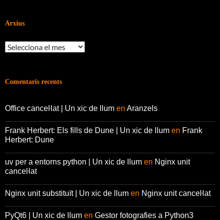
Arxius
Arxius
Comentaris recents
Office canceŀlat | Un xic de llum
en
Aranzels
Frank Herbert: Els fills de Dune | Un xic de llum
en
Frank
Herbert: Dune
uv per a entorns python | Un xic de llum
en
Nginx unit
canceŀlat
Nginx unit substituït | Un xic de llum
en
Nginx unit canceŀlat
PyQt6 | Un xic de llum
en
Gestor fotografies a Python3