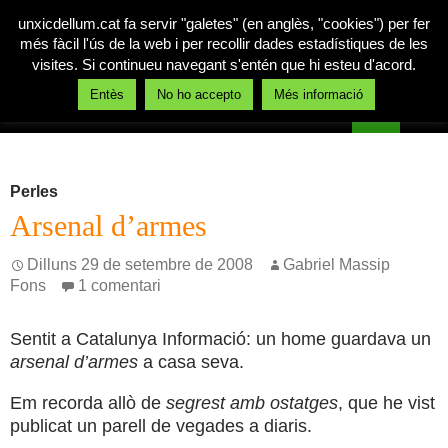
unxicdellum.cat fa servir "galetes" (en anglès, "cookies") per fer
més fàcil l'ús de la web i per recollir dades estadístiques de les
visites. Si continueu navegant s'entén que hi esteu d'acord.
Cerca
Entès
No ho accepto
Més informació
Un xic de llum
Vés
MENÚ
al
PRINCI
contingut
Perles
Arsenal d’armes
Dilluns 29 de setembre de 2008
Gabriel Massip
Fons
1 comentari
Sentit a Catalunya Informació: un home guardava un
arsenal d’armes
a casa seva.
Em recorda allò de
segrest amb ostatges
, que he vist
publicat un parell de vegades a diaris.