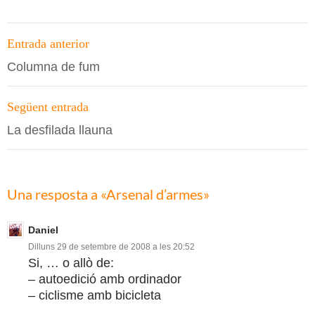
Navegació
Entrada anterior
per
Columna de fum
les
entrades
Següent entrada
La desfilada llauna
Una resposta a «Arsenal d’armes»
Daniel
Dilluns 29 de setembre de 2008 a les 20:52
Si, … o allò de:
– autoedició amb ordinador
– ciclisme amb bicicleta