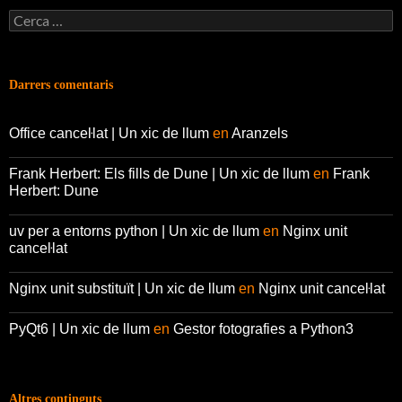
Cerca:
Darrers comentaris
Office canceŀlat | Un xic de llum
en
Aranzels
Frank Herbert: Els fills de Dune | Un xic de llum
en
Frank
Herbert: Dune
uv per a entorns python | Un xic de llum
en
Nginx unit
canceŀlat
Nginx unit substituït | Un xic de llum
en
Nginx unit canceŀlat
PyQt6 | Un xic de llum
en
Gestor fotografies a Python3
Altres continguts