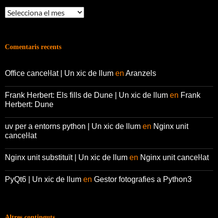
Arxius
Comentaris recents
Office canceŀlat | Un xic de llum
en
Aranzels
Frank Herbert: Els fills de Dune | Un xic de llum
en
Frank
Herbert: Dune
uv per a entorns python | Un xic de llum
en
Nginx unit
canceŀlat
Nginx unit substituït | Un xic de llum
en
Nginx unit canceŀlat
PyQt6 | Un xic de llum
en
Gestor fotografies a Python3
Altres continguts