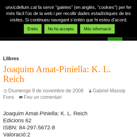
unxicdellum.cat fa servir "galetes" (en anglès, "cookies") per fer
més fàcil l'ús de la web i per recollir dades estadístiques de les
visites. Si continueu navegant s'entén que hi esteu d'acord.
Cerca
Entès
No ho accepto
Més informació
Un xic de llum
Vés
MENÚ
al
PRINCI
contingut
Llibres
Joaquim Amat-Piniella: K. L.
Reich
Diumenge 9 de novembre de 2008
Gabriel Massip
Fons
Feu un comentari
Joaquim Amat-Piniella: K. L. Reich
Edicions 62
ISBN: 84-297-5672-8
Valoració:2