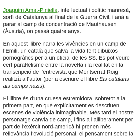
Joaquim Amat-Piniella
, inteŀlectual i polític manresà,
sortí de Catalunya al final de la Guerra Civil, i anà a
parar al camp de concentració de Mauthausen
(Àustria), on passà quatre anys.
En aquest llibre narra les vivències en un camp de
l’Emili, un català que salva la vida fent dibuixos
pornogràfics per a un oficial de les SS. Es pot veure
cert paraŀlelisme entre la noveŀla i la realitat en la
transcripció de l’entrevista que Montserrat Roig
realitzà a l’autor (per a escriure el llibre
Els catalans
als camps nazis
).
El llibre és d’una cruesa estremidora, sobretot a la
primera part, en què explícitament es descriuen
escenes de violència inimaginable. Més tard el nostre
personatge canvia de camp, i fins a l’alliberament per
part de l’exèrcit nord-americà hi prenen més
rellevància l’evolució personal, el pensament sobre la