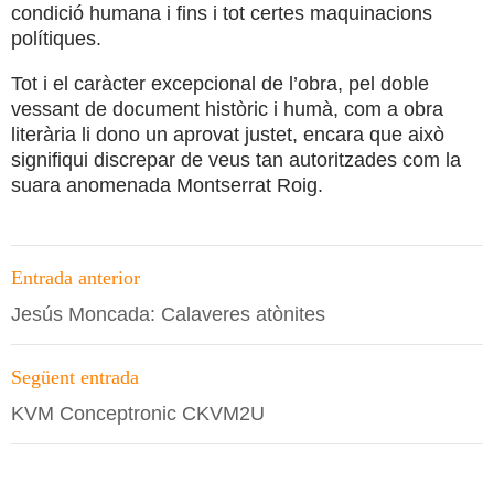
condició humana i fins i tot certes maquinacions
polítiques.
Tot i el caràcter excepcional de l’obra, pel doble
vessant de document històric i humà, com a obra
literària li dono un aprovat justet, encara que això
signifiqui discrepar de veus tan autoritzades com la
suara anomenada Montserrat Roig.
Navegació
Entrada anterior
per
Jesús Moncada: Calaveres atònites
les
entrades
Següent entrada
KVM Conceptronic CKVM2U