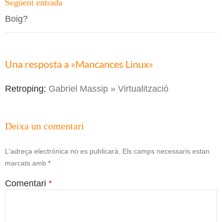
entrades
Següent entrada
Boig?
Una resposta a «Mancances Linux»
Retroping:
Gabriel Massip » Virtualització
Deixa un comentari
L'adreça electrònica no es publicarà.
Els camps necessaris estan
marcats amb
*
Comentari
*