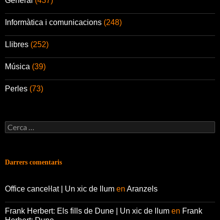
General
(437)
Informàtica i comunicacions
(248)
Llibres
(252)
Música
(39)
Perles
(73)
Cerca:
Darrers comentaris
Office canceŀlat | Un xic de llum
en
Aranzels
Frank Herbert: Els fills de Dune | Un xic de llum
en
Frank