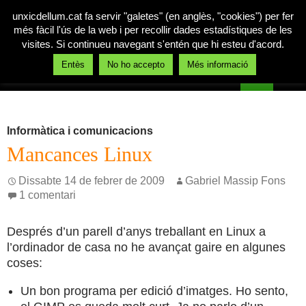
unxicdellum.cat fa servir "galetes" (en anglès, "cookies") per fer
més fàcil l'ús de la web i per recollir dades estadístiques de les
visites. Si continueu navegant s'entén que hi esteu d'acord.
Cerca
Entès
No ho accepto
Més informació
Un xic de llum
Vés
MENÚ
al
PRINCI
contingut
Informàtica i comunicacions
Mancances Linux
Dissabte 14 de febrer de 2009
Gabriel Massip Fons
1 comentari
Després d’un parell d’anys treballant en Linux a
l’ordinador de casa no he avançat gaire en algunes
coses:
Un bon programa per edició d’imatges. Ho sento,