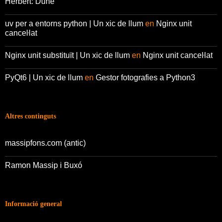
Herbert: Dune
uv per a entorns python | Un xic de llum
en
Nginx unit
canceŀlat
Nginx unit substituït | Un xic de llum
en
Nginx unit canceŀlat
PyQt6 | Un xic de llum
en
Gestor fotografies a Python3
Altres continguts
massipfons.com (antic)
Ramon Massip i Buxó
Informació general