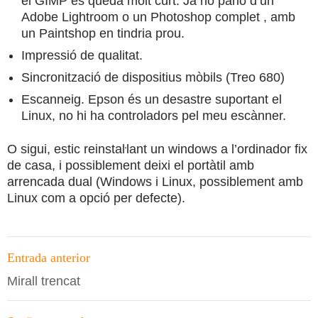
el GIMP es queda molt curt. Ja no parlo d’un
Adobe Lightroom o un Photoshop complet , amb
un Paintshop en tindria prou.
Impressió de qualitat.
Sincronització de dispositius mòbils (Treo 680)
Escanneig. Epson és un desastre suportant el
Linux, no hi ha controladors pel meu escànner.
O sigui, estic reinstaŀlant un windows a l’ordinador fix
de casa, i possiblement deixi el portàtil amb
arrencada dual (Windows i Linux, possiblement amb
Linux com a opció per defecte).
Navegació
Entrada anterior
per
Mirall trencat
les