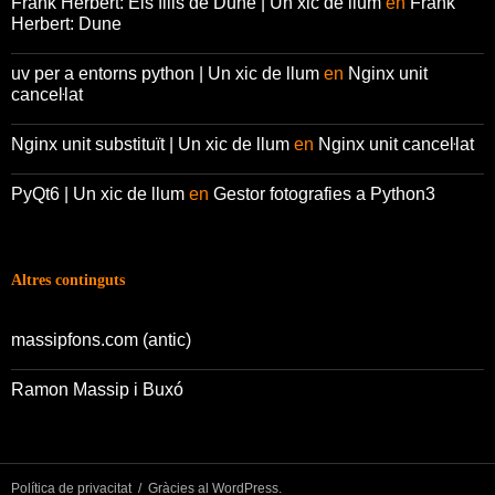
Frank Herbert: Els fills de Dune | Un xic de llum
en
Frank
Herbert: Dune
uv per a entorns python | Un xic de llum
en
Nginx unit
canceŀlat
Nginx unit substituït | Un xic de llum
en
Nginx unit canceŀlat
PyQt6 | Un xic de llum
en
Gestor fotografies a Python3
Altres continguts
massipfons.com (antic)
Ramon Massip i Buxó
Política de privacitat
Gràcies al WordPress.