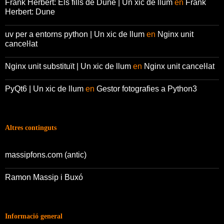
Frank Herbert: Els fills de Dune | Un xic de llum
en
Frank
Herbert: Dune
uv per a entorns python | Un xic de llum
en
Nginx unit
canceŀlat
Nginx unit substituït | Un xic de llum
en
Nginx unit canceŀlat
PyQt6 | Un xic de llum
en
Gestor fotografies a Python3
Altres continguts
massipfons.com (antic)
Ramon Massip i Buxó
Informació general