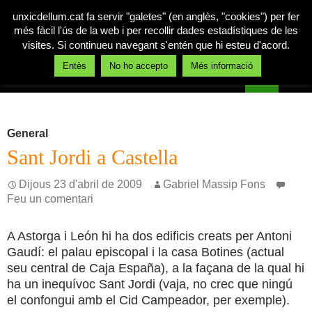
unxicdellum.cat fa servir "galetes" (en anglès, "cookies") per fer
més fàcil l'ús de la web i per recollir dades estadístiques de les
visites. Si continueu navegant s'entén que hi esteu d'acord.
Cerca
Entès
No ho accepto
Més informació
Un xic de llum
Vés
MENÚ
al
PRINCI
contingut
General
Sant Jordi a Castella
Dijous 23 d'abril de 2009
Gabriel Massip Fons
Feu un comentari
A Astorga i León hi ha dos edificis creats per Antoni
Gaudí: el palau episcopal i la casa Botines (actual
seu central de Caja España), a la façana de la qual hi
ha un inequívoc Sant Jordi (vaja, no crec que ningú
el confongui amb el Cid Campeador, per exemple).