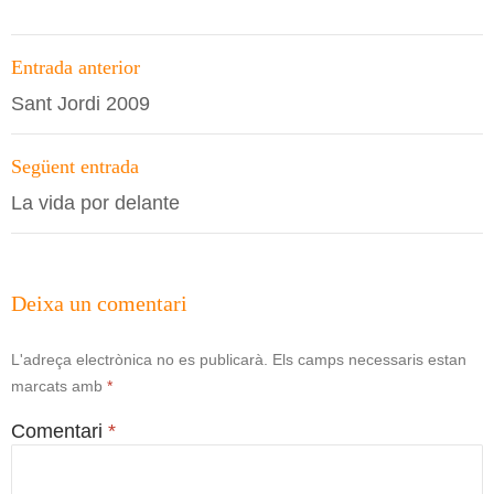
Navegació
Entrada anterior
per
Sant Jordi 2009
les
entrades
Següent entrada
La vida por delante
Deixa un comentari
L'adreça electrònica no es publicarà.
Els camps necessaris estan
marcats amb
*
Comentari
*