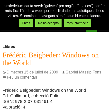
unxicdellum.cat fa servir "galetes" (en anglès, "cookies") per fer
més fàcil l'ús de la web i per recollir dades estadístiques de les
visites. Si continueu navegant s'entén que hi esteu d'acord.
Cerca
Entès
No ho accepto
Més informació
Un xic de llum
Vés
MENÚ
al
PRINCI
contingut
Llibres
Frédéric Beigbeder: Windows on
the World
Dimecres 15 de juliol de 2009
Gabriel Massip Fons
Feu un comentari
Frédéric Beigbeder: Windows on the World
Ed. Gallimard, coŀlecció Folio
ISBN: 978-2-07-031461-4
Valoració: 4