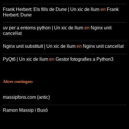
Frank Herbert: Els fills de Dune | Un xic de llum
en
Frank
Herbert: Dune
uv per a entorns python | Un xic de llum
en
Nginx unit
canceŀlat
Nginx unit substituït | Un xic de llum
en
Nginx unit canceŀlat
PyQt6 | Un xic de llum
en
Gestor fotografies a Python3
Altres continguts
massipfons.com (antic)
Ramon Massip i Buxó