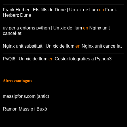
Frank Herbert: Els fills de Dune | Un xic de llum
en
Frank
Herbert: Dune
uv per a entorns python | Un xic de llum
en
Nginx unit
canceŀlat
Nginx unit substituït | Un xic de llum
en
Nginx unit canceŀlat
PyQt6 | Un xic de llum
en
Gestor fotografies a Python3
Altres continguts
massipfons.com (antic)
Ramon Massip i Buxó