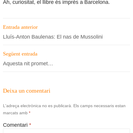
Ah, curiositat, el llibre és imprès a Barcelona.
Navegació
Entrada anterior
per
Lluís-Anton Baulenas: El nas de Mussolini
les
entrades
Següent entrada
Aquesta nit promet…
Deixa un comentari
L'adreça electrònica no es publicarà.
Els camps necessaris estan
marcats amb
*
Comentari
*