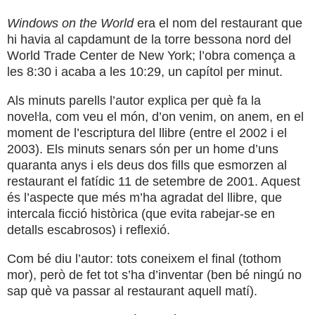
Windows on the World
era el nom del restaurant que
hi havia al capdamunt de la torre bessona nord del
World Trade Center de New York; l’obra comença a
les 8:30 i acaba a les 10:29, un capítol per minut.
Als minuts parells l’autor explica per què fa la
noveŀla, com veu el món, d’on venim, on anem, en el
moment de l’escriptura del llibre (entre el 2002 i el
2003). Els minuts senars són per un home d’uns
quaranta anys i els deus dos fills que esmorzen al
restaurant el fatídic 11 de setembre de 2001. Aquest
és l’aspecte que més m’ha agradat del llibre, que
intercala ficció històrica (que evita rabejar-se en
detalls escabrosos) i reflexió.
Com bé diu l’autor: tots coneixem el final (tothom
mor), però de fet tot s’ha d’inventar (ben bé ningú no
sap què va passar al restaurant aquell matí).