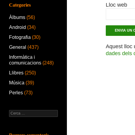
Lloc web
Categories
Àlbums
(56)
Android
(34)
Fotografia
(30)
Aquest lloc 
General
(437)
dades dels 
Informàtica i
comunicacions
(248)
Llibres
(250)
Música
(39)
Perles
(73)
Cerca: