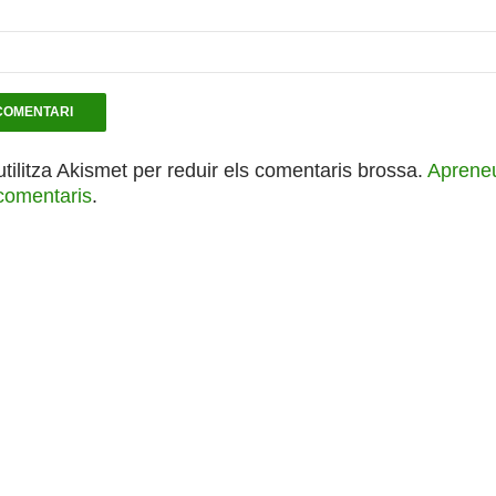
utilitza Akismet per reduir els comentaris brossa.
Apreneu
comentaris
.