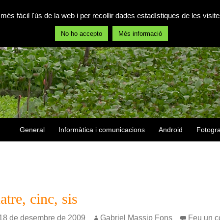
 més fàcil l'ús de la web i per recollir dades estadístiques de les vis
No ho accepto
Més informació
Vés al contingut
General
Informàtica i comunicacions
Android
Fotogra
atre, cinc, sis
18 de desembre de 2009
Gabriel Massip Fons
Feu un c