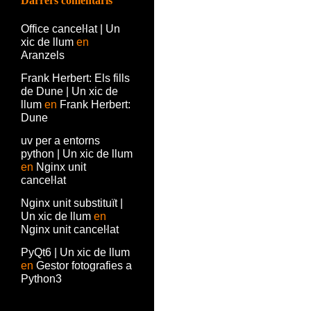
Darrers comentaris
Office canceŀlat | Un
xic de llum
en
Aranzels
Frank Herbert: Els fills
de Dune | Un xic de
llum
en
Frank Herbert:
Dune
uv per a entorns
python | Un xic de llum
en
Nginx unit
canceŀlat
Nginx unit substituït |
Un xic de llum
en
Nginx unit canceŀlat
PyQt6 | Un xic de llum
en
Gestor fotografies a
Python3