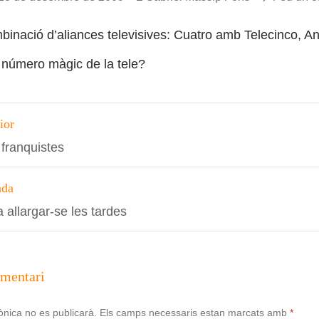
binació d’aliances televisives: Cuatro amb Telecinco, A
l número màgic de la tele?
ció
ior
franquistes
s
ada
allargar-se les tardes
omentari
ònica no es publicarà.
Els camps necessaris estan marcats amb
*