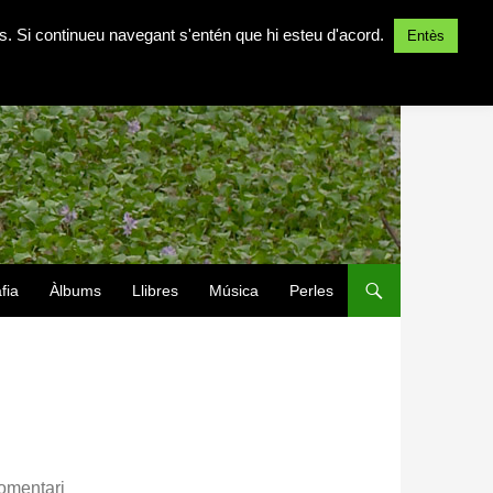
ites. Si continueu navegant s'entén que hi esteu d'acord.
Entès
fia
Àlbums
Llibres
Música
Perles
omentari