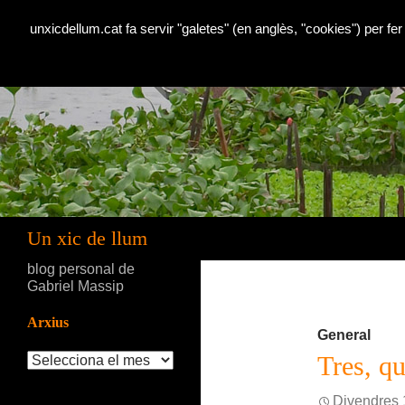
unxicdellum.cat fa servir "galetes" (en anglès, "cookies") per fer
Cerca
Un xic de llum
blog personal de
Gabriel Massip
Arxius
General
Arxius
Tres, qu
Divendres 