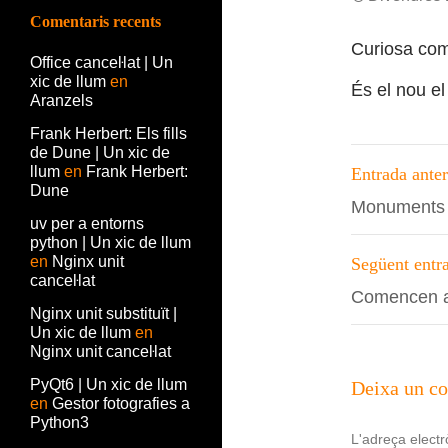
Comentaris recents
Curiosa com
Office canceŀlat | Un
xic de llum
en
És el nou e
Aranzels
Frank Herbert: Els fills
de Dune | Un xic de
Navega
llum
en
Frank Herbert:
Entrada anter
per
Dune
Monuments 
uv per a entorns
les
python | Un xic de llum
entrade
en
Nginx unit
Següent entr
canceŀlat
Comencen a 
Nginx unit substituït |
Un xic de llum
en
Nginx unit canceŀlat
PyQt6 | Un xic de llum
Deixa un c
en
Gestor fotografies a
Python3
L'adreça electr