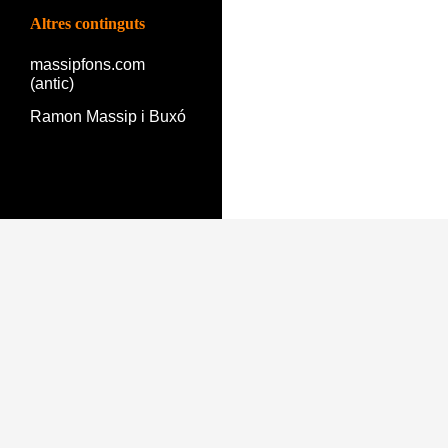
Altres continguts
massipfons.com
(antic)
Ramon Massip i Buxó