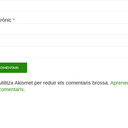
trònic
*
utilitza Akismet per reduir els comentaris brossa.
Apreneu
comentaris
.