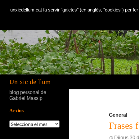
unxicdellum.cat fa servir "galetes" (en anglès, "cookies") per fer
Cerca
Un xic de llum
blog personal de
Gabriel Massip
Arxius
General
Arxius
Frases f
Dijous 30 