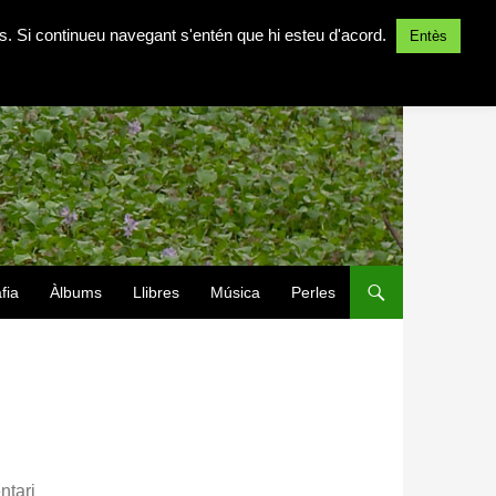
ites. Si continueu navegant s'entén que hi esteu d'acord.
Entès
fia
Àlbums
Llibres
Música
Perles
ntari