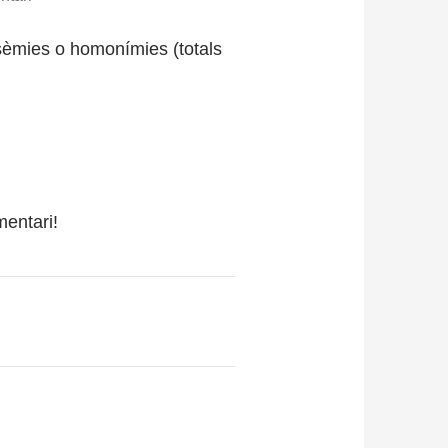
lisèmies o homonímies (totals
mentari!