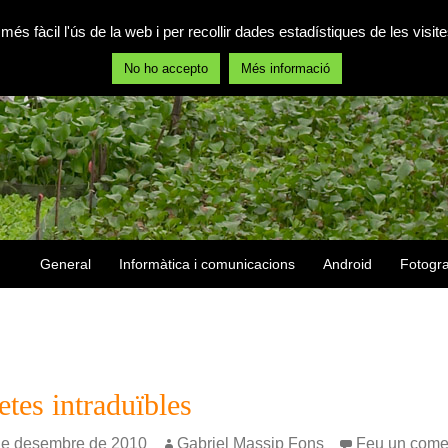
 més fàcil l'ús de la web i per recollir dades estadístiques de les vis
No ho accepto
Més informació
Vés al contingut
General
Informàtica i comunicacions
Android
Fotogra
etes intraduïbles
de desembre de 2010
Gabriel Massip Fons
Feu un come