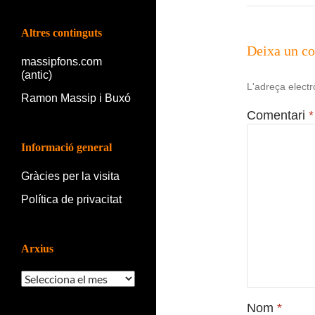
Altres continguts
Deixa un c
massipfons.com
(antic)
L'adreça electr
Ramon Massip i Buxó
Comentari
*
Informació general
Gràcies per la visita
Política de privacitat
Arxius
Arxius
Nom
*