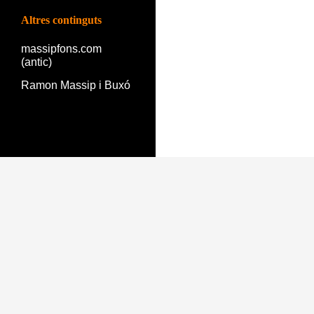
Altres continguts
massipfons.com
(antic)
Ramon Massip i Buxó