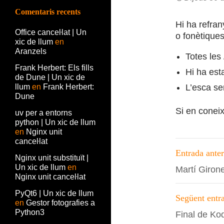
Comentaris recents
Hi ha refran
Office canceŀlat | Un
o fonètiques
xic de llum
en
Aranzels
Totes les
Frank Herbert: Els fills
Hi ha est
de Dune | Un xic de
llum
en
Frank Herbert:
L’esca se
Dune
Si en conei
uv per a entorns
python | Un xic de llum
en
Nginx unit
canceŀlat
Navega
Entrada anter
Nginx unit substituït |
per
Un xic de llum
en
Martí Girone
Nginx unit canceŀlat
les
PyQt6 | Un xic de llum
entrade
Següent entr
en
Gestor fotografies a
Python3
Final de K