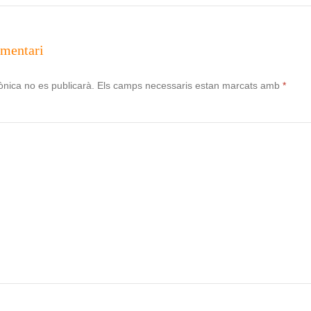
omentari
ònica no es publicarà.
Els camps necessaris estan marcats amb
*