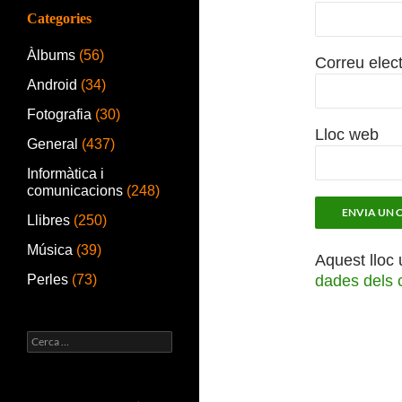
Categories
Àlbums
(56)
Correu elec
Android
(34)
Fotografia
(30)
Lloc web
General
(437)
Informàtica i
comunicacions
(248)
Llibres
(250)
Música
(39)
Aquest lloc 
Perles
(73)
dades dels 
Cerca: