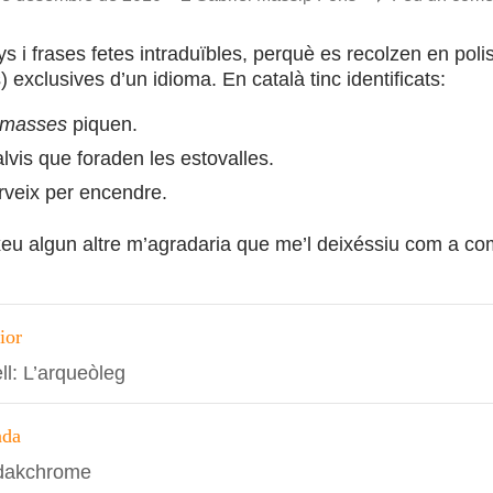
ys i frases fetes intraduïbles, perquè es recolzen en po
) exclusives d’un idioma. En català tinc identificats:
masses
piquen.
alvis que foraden les estovalles.
rveix per encendre.
xeu algun altre m’agradaria que me’l deixéssiu com a co
ció
ior
ll: L’arqueòleg
s
ada
odakchrome