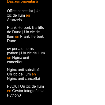
Darrers comentaris
Office canceŀlat | Un
xic de llum
en
Aranzels
Frank Herbert: Els fills
de Dune | Un xic de
llum
en
Frank Herbert:
Dune
uv per a entorns
python | Un xic de llum
en
Nginx unit
canceŀlat
Nginx unit substituït |
Un xic de llum
en
Nginx unit canceŀlat
PyQt6 | Un xic de llum
en
Gestor fotografies a
Python3