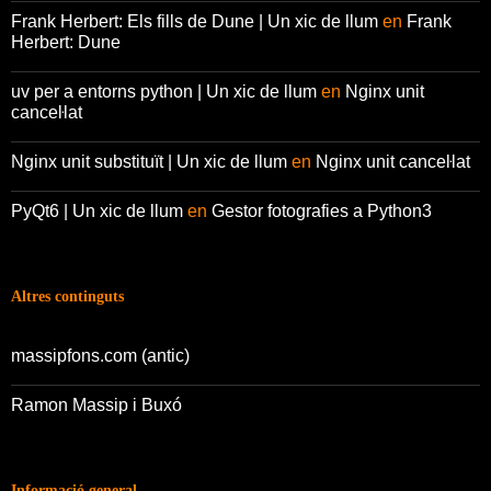
Frank Herbert: Els fills de Dune | Un xic de llum
en
Frank
Herbert: Dune
uv per a entorns python | Un xic de llum
en
Nginx unit
canceŀlat
Nginx unit substituït | Un xic de llum
en
Nginx unit canceŀlat
PyQt6 | Un xic de llum
en
Gestor fotografies a Python3
Altres continguts
massipfons.com (antic)
Ramon Massip i Buxó
Informació general