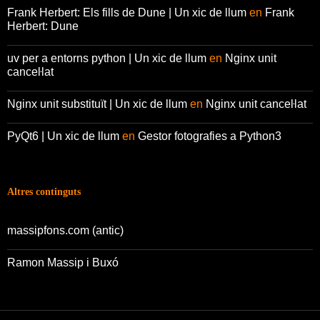
Frank Herbert: Els fills de Dune | Un xic de llum
en
Frank
Herbert: Dune
uv per a entorns python | Un xic de llum
en
Nginx unit
canceŀlat
Nginx unit substituït | Un xic de llum
en
Nginx unit canceŀlat
PyQt6 | Un xic de llum
en
Gestor fotografies a Python3
Altres continguts
massipfons.com (antic)
Ramon Massip i Buxó