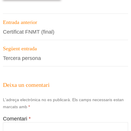
Navegació
Entrada anterior
per
Certificat FNMT (final)
les
entrades
Següent entrada
Tercera persona
Deixa un comentari
L'adreça electrònica no es publicarà.
Els camps necessaris estan
marcats amb
*
Comentari
*