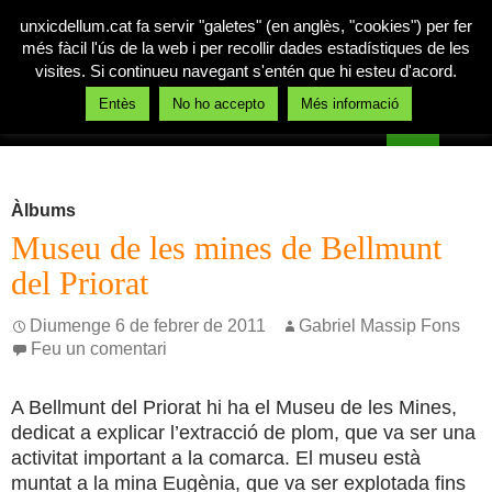
unxicdellum.cat fa servir "galetes" (en anglès, "cookies") per fer
més fàcil l'ús de la web i per recollir dades estadístiques de les
visites. Si continueu navegant s'entén que hi esteu d'acord.
Cerca
Entès
No ho accepto
Més informació
Un xic de llum
Vés
MENÚ
al
PRINCI
contingut
Àlbums
Museu de les mines de Bellmunt
del Priorat
Diumenge 6 de febrer de 2011
Gabriel Massip Fons
Feu un comentari
A Bellmunt del Priorat hi ha el Museu de les Mines,
dedicat a explicar l’extracció de plom, que va ser una
activitat important a la comarca. El museu està
muntat a la mina Eugènia, que va ser explotada fins