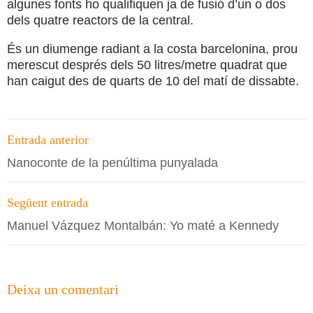
algunes fonts ho qualifiquen ja de fusió d’un o dos
dels quatre reactors de la central.
És un diumenge radiant a la costa barcelonina, prou
merescut després dels 50 litres/metre quadrat que
han caigut des de quarts de 10 del matí de dissabte.
Navegació
Entrada anterior
per
Nanoconte de la penúltima punyalada
les
entrades
Següent entrada
Manuel Vázquez Montalbán: Yo maté a Kennedy
Deixa un comentari