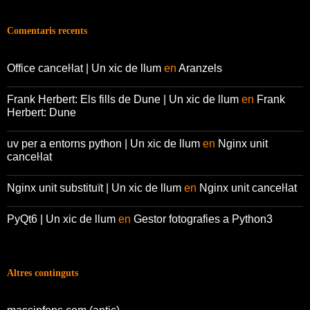
Comentaris recents
Office canceŀlat | Un xic de llum
en
Aranzels
Frank Herbert: Els fills de Dune | Un xic de llum
en
Frank
Herbert: Dune
uv per a entorns python | Un xic de llum
en
Nginx unit
canceŀlat
Nginx unit substituït | Un xic de llum
en
Nginx unit canceŀlat
PyQt6 | Un xic de llum
en
Gestor fotografies a Python3
Altres continguts