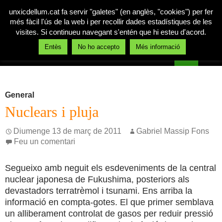
unxicdellum.cat fa servir "galetes" (en anglès, "cookies") per fer
més fàcil l'ús de la web i per recollir dades estadístiques de les
visites. Si continueu navegant s'entén que hi esteu d'acord.
Cerca
Entès
No ho accepto
Més informació
Un xic de llum
Vés
MENÚ
al
PRINCI
contingut
General
Nuclears i pluja
Diumenge 13 de març de 2011
Gabriel Massip Fons
Feu un comentari
Segueixo amb neguit els esdeveniments de la central
nuclear japonesa de Fukushima, posteriors als
devastadors terratrèmol i tsunami. Ens arriba la
informació en compta-gotes. El que primer semblava
un alliberament controlat de gasos per reduir pressió