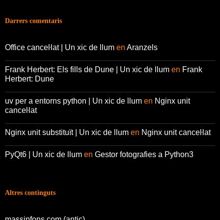
Darrers comentaris
Office canceŀlat | Un xic de llum
en
Aranzels
Frank Herbert: Els fills de Dune | Un xic de llum
en
Frank
Herbert: Dune
uv per a entorns python | Un xic de llum
en
Nginx unit
canceŀlat
Nginx unit substituït | Un xic de llum
en
Nginx unit canceŀlat
PyQt6 | Un xic de llum
en
Gestor fotografies a Python3
Altres continguts
massipfons.com (antic)