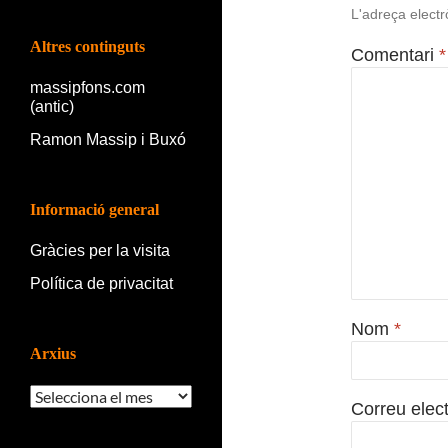
L'adreça electr
Altres continguts
Comentari
*
massipfons.com
(antic)
Ramon Massip i Buxó
Informació general
Gràcies per la visita
Política de privacitat
Nom
*
Arxius
Arxius
Correu elec