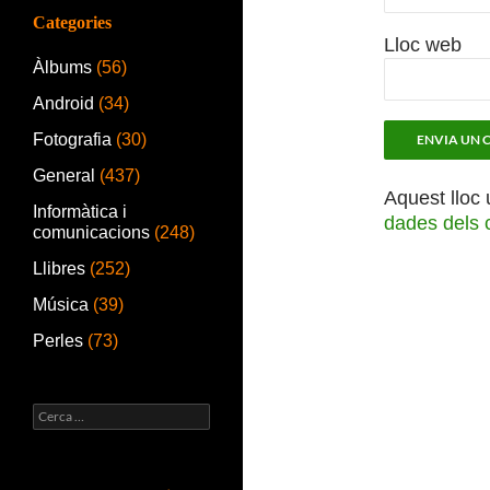
Categories
Lloc web
Àlbums
(56)
Android
(34)
Fotografia
(30)
General
(437)
Aquest lloc 
Informàtica i
dades dels 
comunicacions
(248)
Llibres
(252)
Música
(39)
Perles
(73)
Cerca: