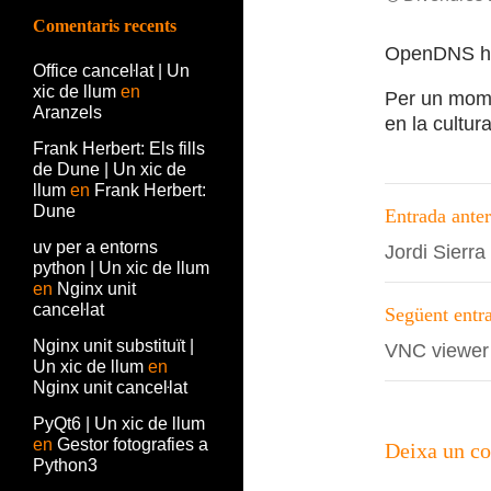
Comentaris recents
OpenDNS ha a
Office canceŀlat | Un
xic de llum
en
Per un mome
Aranzels
en la cultur
Frank Herbert: Els fills
de Dune | Un xic de
llum
en
Frank Herbert:
Navega
Dune
Entrada anter
per
uv per a entorns
Jordi Sierra
python | Un xic de llum
les
en
Nginx unit
entrade
canceŀlat
Següent entr
Nginx unit substituït |
VNC viewer 
Un xic de llum
en
Nginx unit canceŀlat
PyQt6 | Un xic de llum
en
Gestor fotografies a
Deixa un c
Python3