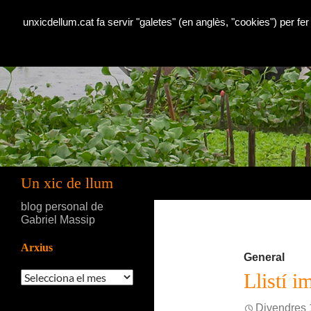
unxicdellum.cat fa servir "galetes" (en anglès, "cookies") per fer
Cerca
Un xic de llum
blog personal de
Gabriel Massip
Arxius
General
Arxius
Llistí i
Divendres 1