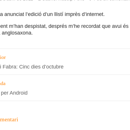
nunciat l’edició d’un llistí imprès d’internet.
nt m’han despistat, després m’he recordat que avui és 1 
a anglosaxona.
ció
ior
 i Fabra: Cinc dies d’octubre
s
ada
per Android
omentari