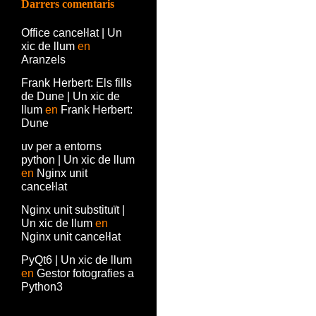
Darrers comentaris
Office canceŀlat | Un
xic de llum
en
Aranzels
Frank Herbert: Els fills
de Dune | Un xic de
llum
en
Frank Herbert:
Dune
uv per a entorns
python | Un xic de llum
en
Nginx unit
canceŀlat
Nginx unit substituït |
Un xic de llum
en
Nginx unit canceŀlat
PyQt6 | Un xic de llum
en
Gestor fotografies a
Python3