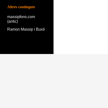
Altres continguts
massipfons.com
(antic)
Ramon Massip i Buxó