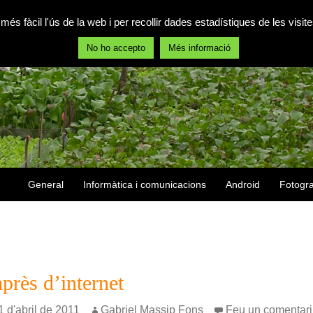
 més fàcil l'ús de la web i per recollir dades estadístiques de les vis
No ho accepto
Més informació
Vés al contingut
General
Informàtica i comunicacions
Android
Fotogra
mprès d’internet
 d'abril de 2011
Gabriel Massip Fons
Feu un comentari