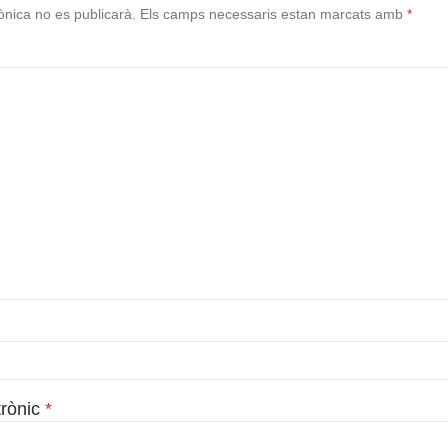
ònica no es publicarà.
Els camps necessaris estan marcats amb
*
trònic
*