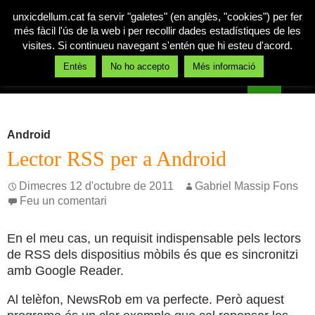
unxicdellum.cat fa servir "galetes" (en anglès, "cookies") per fer
més fàcil l'ús de la web i per recollir dades estadístiques de les
visites. Si continueu navegant s'entén que hi esteu d'acord.
Cerca
Entès
No ho accepto
Més informació
Un xic de llum
Vés
MENÚ
al
PRINCI
contingut
Android
Lector RSS per a Android
Dimecres 12 d'octubre de 2011
Gabriel Massip Fons
Feu un comentari
En el meu cas, un requisit indispensable pels lectors
de RSS dels dispositius mòbils és que es sincronitzi
amb Google Reader.
Al telèfon, NewsRob em va perfecte. Però aquest