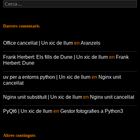
Cerca:
Darrers comentaris
Office canceŀlat | Un xic de llum
en
Aranzels
Frank Herbert: Els fills de Dune | Un xic de llum
en
Frank
Herbert: Dune
uv per a entorns python | Un xic de llum
en
Nginx unit
canceŀlat
Nginx unit substituït | Un xic de llum
en
Nginx unit canceŀlat
PyQt6 | Un xic de llum
en
Gestor fotografies a Python3
Altres continguts