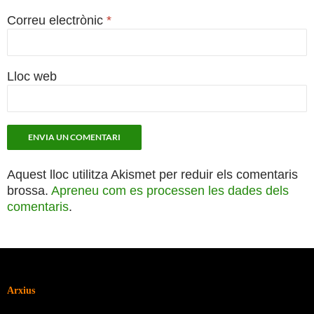
Correu electrònic
*
Lloc web
Aquest lloc utilitza Akismet per reduir els comentaris
brossa.
Apreneu com es processen les dades dels
comentaris
.
Arxius