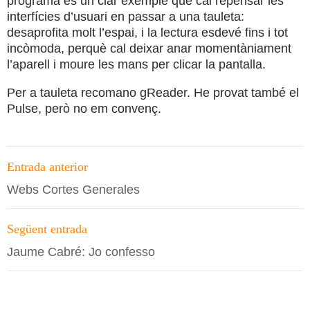
programa és un clar exemple que cal repensar les
interfícies d’usuari en passar a una tauleta:
desaprofita molt l’espai, i la lectura esdevé fins i tot
incòmoda, perquè cal deixar anar momentàniament
l’aparell i moure les mans per clicar la pantalla.
Per a tauleta recomano gReader. He provat també el
Pulse, però no em convenç.
Navegació
Entrada anterior
per
Webs Cortes Generales
les
entrades
Següent entrada
Jaume Cabré: Jo confesso