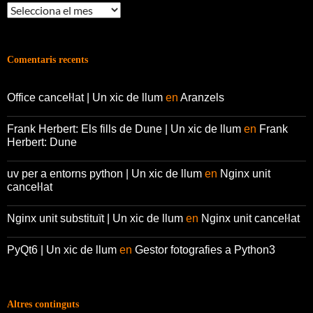
Arxius
Comentaris recents
Office canceŀlat | Un xic de llum
en
Aranzels
Frank Herbert: Els fills de Dune | Un xic de llum
en
Frank
Herbert: Dune
uv per a entorns python | Un xic de llum
en
Nginx unit
canceŀlat
Nginx unit substituït | Un xic de llum
en
Nginx unit canceŀlat
PyQt6 | Un xic de llum
en
Gestor fotografies a Python3
Altres continguts