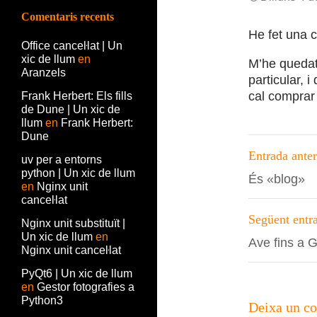
Comentaris recents
He fet una 
Office canceŀlat | Un
xic de llum
en
M’he queda
Aranzels
particular, 
cal comprar
Frank Herbert: Els fills
de Dune | Un xic de
llum
en
Frank Herbert:
Dune
Navega
Entrada anter
uv per a entorns
per
python | Un xic de llum
És «blog»
en
Nginx unit
les
canceŀlat
entrade
Següent entr
Nginx unit substituït |
Un xic de llum
en
Ave fins a 
Nginx unit canceŀlat
PyQt6 | Un xic de llum
en
Gestor fotografies a
Python3
Deixa un c