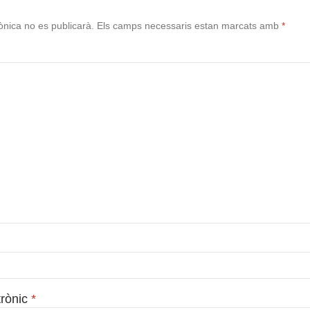
ònica no es publicarà.
Els camps necessaris estan marcats amb
*
trònic
*