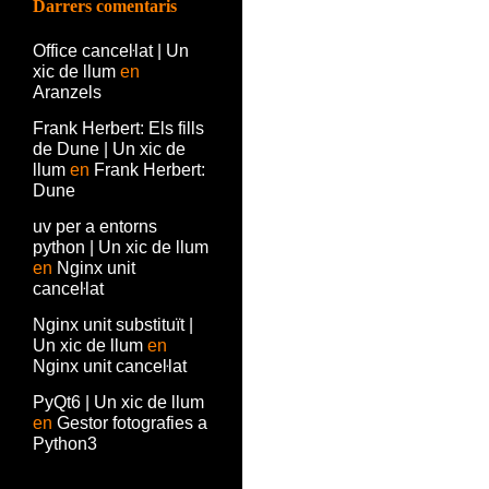
Darrers comentaris
Office canceŀlat | Un
xic de llum
en
Aranzels
Frank Herbert: Els fills
de Dune | Un xic de
llum
en
Frank Herbert:
Dune
uv per a entorns
python | Un xic de llum
en
Nginx unit
canceŀlat
Nginx unit substituït |
Un xic de llum
en
Nginx unit canceŀlat
PyQt6 | Un xic de llum
en
Gestor fotografies a
Python3