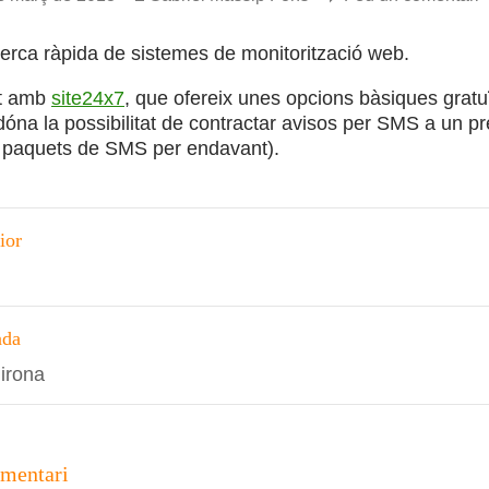
cerca ràpida de sistemes de monitorització web.
t amb
site24x7
, que ofereix unes opcions bàsiques gratuï
i dóna la possibilitat de contractar avisos per SMS a un 
 paquets de SMS per endavant).
ció
ior
s
ada
Girona
omentari