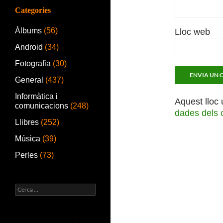
Categories
Àlbums
(56)
Lloc web
Android
(34)
Fotografia
(30)
General
(437)
Informàtica i
Aquest lloc 
comunicacions
(248)
dades dels 
Llibres
(252)
Música
(39)
Perles
(73)
Cerca: