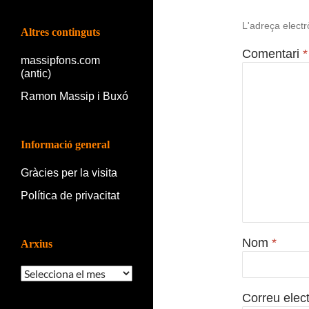
L'adreça electr
Altres continguts
Comentari
*
massipfons.com
(antic)
Ramon Massip i Buxó
Informació general
Gràcies per la visita
Política de privacitat
Nom
*
Arxius
Arxius
Correu elec