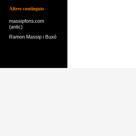
Altres continguts
massipfons.com
(antic)
Ramon Massip i Buxó