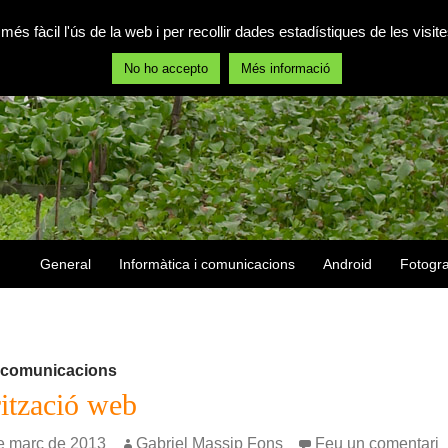
 més fàcil l'ús de la web i per recollir dades estadístiques de les vis
No ho accepto
Més informació
Vés al contingut
General
Informàtica i comunicacions
Android
Fotogra
i comunicacions
ització web
de març de 2013
Gabriel Massip Fons
Feu un comentari