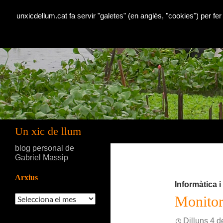
unxicdellum.cat fa servir "galetes" (en anglès, "cookies") per fer
Cerca
Un xic de llum
blog personal de
Gabriel Massip
Arxius
Informàtica 
Arxius
Monitor
Dilluns 4 