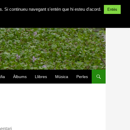
ites. Si continueu navegant s'entén que hi esteu d'acord.
Entès
fia
Àlbums
Llibres
Música
Perles
entari