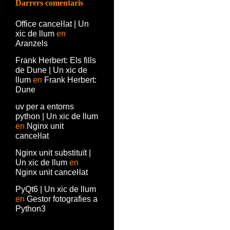
Darrers comentaris
Office canceŀlat | Un
xic de llum
en
Aranzels
Frank Herbert: Els fills
de Dune | Un xic de
llum
en
Frank Herbert:
Dune
uv per a entorns
python | Un xic de llum
en
Nginx unit
canceŀlat
Nginx unit substituït |
Un xic de llum
en
Nginx unit canceŀlat
PyQt6 | Un xic de llum
en
Gestor fotografies a
Python3