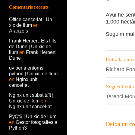
Comentaris recents
Avui he sent
Office canceŀlat | Un
1.000 hectà
xic de llum
en
Aranzels
Seguim mal
Frank Herbert: Els fills
de Dune | Un xic de
llum
en
Frank Herbert:
Navega
Dune
Entrada anter
per
uv per a entorns
Richard Fo
python | Un xic de llum
les
en
Nginx unit
entrade
canceŀlat
Següent entr
Nginx unit substituït |
Terenci Moix
Un xic de llum
en
Nginx unit canceŀlat
PyQt6 | Un xic de llum
en
Gestor fotografies a
Deixa un c
Python3