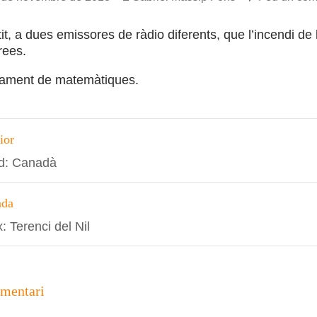
it, a dues emissores de ràdio diferents, que l’incendi d
rees.
ament de matemàtiques.
ció
ior
rd: Canadà
s
ada
: Terenci del Nil
omentari