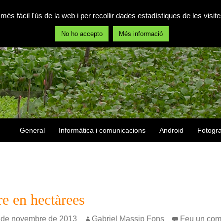
 més fàcil l'ús de la web i per recollir dades estadístiques de les vis
No ho accepto
Més informació
Vés al contingut
General
Informàtica i comunicacions
Android
Fotogra
re en hectàrees
 de novembre de 2013
Gabriel Massip Fons
Feu un com