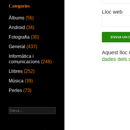
Categories
Lloc web
Àlbums
(56)
Android
(34)
Fotografia
(30)
General
(437)
Aquest lloc 
Informàtica i
dades dels 
comunicacions
(248)
Llibres
(252)
Música
(39)
Perles
(73)
Cerca: