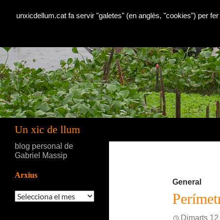
unxicdellum.cat fa servir "galetes" (en anglès, "cookies") per fer
Cerca
Un xic de llum
blog personal de
Gabriel Massip
Arxius
General
Arxius
Perímet
Dimarts 12