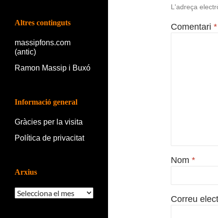
L'adreça electr
Altres continguts
Comentari
*
massipfons.com
(antic)
Ramon Massip i Buxó
Informació general
Gràcies per la visita
Política de privacitat
Nom
*
Arxius
Arxius
Correu elec