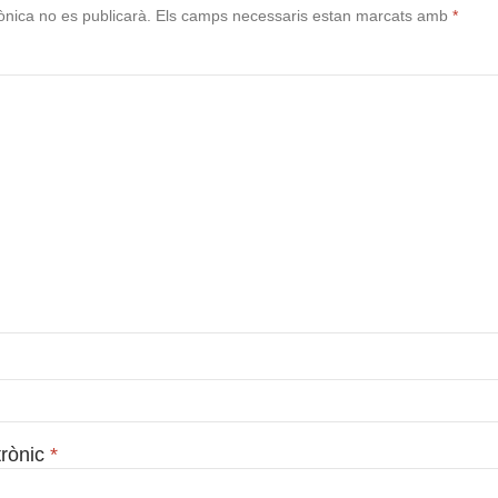
ònica no es publicarà.
Els camps necessaris estan marcats amb
*
trònic
*