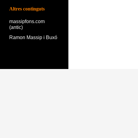
Altres continguts
massipfons.com
(antic)
Ramon Massip i Buxó