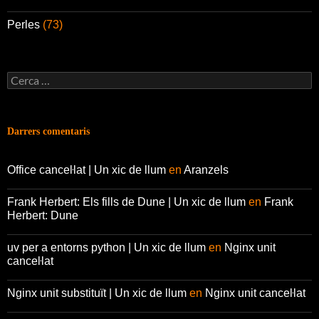
Perles
(73)
Cerca:
Darrers comentaris
Office canceŀlat | Un xic de llum
en
Aranzels
Frank Herbert: Els fills de Dune | Un xic de llum
en
Frank
Herbert: Dune
uv per a entorns python | Un xic de llum
en
Nginx unit
canceŀlat
Nginx unit substituït | Un xic de llum
en
Nginx unit canceŀlat