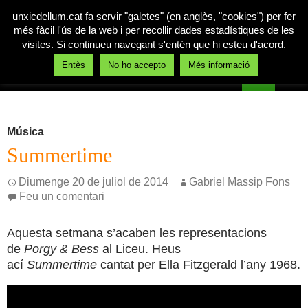
unxicdellum.cat fa servir "galetes" (en anglès, "cookies") per fer
més fàcil l'ús de la web i per recollir dades estadístiques de les
visites. Si continueu navegant s'entén que hi esteu d'acord.
Cerca
Entès
No ho accepto
Més informació
Un xic de llum
Vés
MENÚ
al
PRINCI
contingut
Música
Summertime
Diumenge 20 de juliol de 2014
Gabriel Massip Fons
Feu un comentari
Aquesta setmana s’acaben les representacions
de
Porgy & Bess
al Liceu. Heus
ací
Summertime
cantat per Ella Fitzgerald l’any 1968.