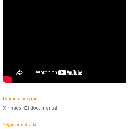
Navegació
Entrada anterior
per
Xirinacs: El documental
les
entrades
Següent entrada