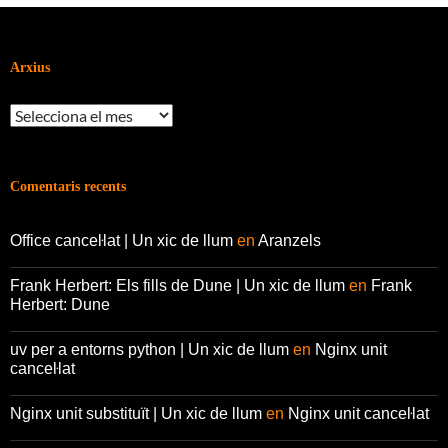
Arxius
Arxius
Comentaris recents
Office canceŀlat | Un xic de llum
en
Aranzels
Frank Herbert: Els fills de Dune | Un xic de llum
en
Frank
Herbert: Dune
uv per a entorns python | Un xic de llum
en
Nginx unit
canceŀlat
Nginx unit substituït | Un xic de llum
en
Nginx unit canceŀlat