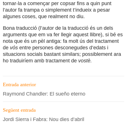
tornar-la a començar per copsar fins a quin punt
l’autor fa trampa o simplement t’indueix a pesar
algunes coses, que realment no diu.
Bona traducció (l’autor de la traducció és un dels
arguments que em va fer llegir aquest llibre), si bé es
nota que és un pèl antiga: fa molt ús del tractament
de
vós
entre persones desconegudes d’edats i
situacions socials bastant similars; possiblement ara
ho traduiríem amb tractament de
vostè.
Navegació
Entrada anterior
per
Raymond Chandler: El sueño eterno
les
entrades
Següent entrada
Jordi Sierra i Fabra: Nou dies d’abril