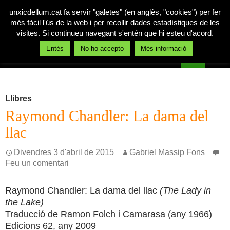
unxicdellum.cat fa servir "galetes" (en anglès, "cookies") per fer
més fàcil l'ús de la web i per recollir dades estadístiques de les
visites. Si continueu navegant s'entén que hi esteu d'acord.
Cerca
Entès
No ho accepto
Més informació
Un xic de llum
Vés
MENÚ
al
PRINCI
contingut
Llibres
Raymond Chandler: La dama del
llac
Divendres 3 d'abril de 2015
Gabriel Massip Fons
Feu un comentari
Raymond Chandler: La dama del llac
(The Lady in
the Lake)
Traducció de Ramon Folch i Camarasa (any 1966)
Edicions 62, any 2009