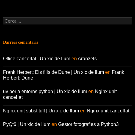
Cerca:
Darrers comentaris
Office canceŀlat | Un xic de llum
en
Aranzels
Frank Herbert: Els fills de Dune | Un xic de llum
en
Frank
Herbert: Dune
uv per a entorns python | Un xic de llum
en
Nginx unit
canceŀlat
Nginx unit substituït | Un xic de llum
en
Nginx unit canceŀlat
PyQt6 | Un xic de llum
en
Gestor fotografies a Python3