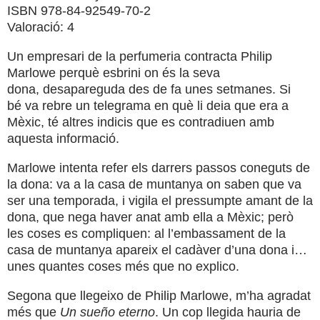
ISBN 978-84-92549-70-2
Valoració: 4
Un empresari de la perfumeria contracta Philip
Marlowe perquè esbrini on és la seva
dona, desapareguda des de fa unes setmanes. Si
bé va rebre un telegrama en què li deia que era a
Mèxic, té altres indicis que es contradiuen amb
aquesta informació.
Marlowe intenta refer els darrers passos coneguts de
la dona: va a la casa de muntanya on saben que va
ser una temporada, i vigila el pressumpte amant de la
dona, que nega haver anat amb ella a Mèxic; però
les coses es compliquen: al l’embassament de la
casa de muntanya apareix el cadàver d’una dona i…
unes quantes coses més que no explico.
Segona que llegeixo de Philip Marlowe, m’ha agradat
més que
Un sueño eterno
. Un cop llegida hauria de