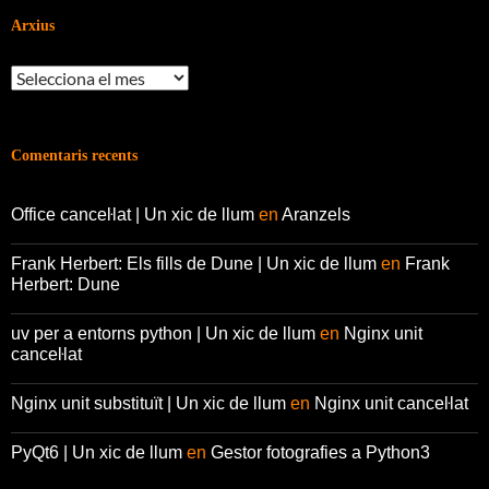
Arxius
Arxius
Comentaris recents
Office canceŀlat | Un xic de llum
en
Aranzels
Frank Herbert: Els fills de Dune | Un xic de llum
en
Frank
Herbert: Dune
uv per a entorns python | Un xic de llum
en
Nginx unit
canceŀlat
Nginx unit substituït | Un xic de llum
en
Nginx unit canceŀlat
PyQt6 | Un xic de llum
en
Gestor fotografies a Python3