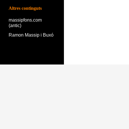
Altres continguts
massipfons.com
(antic)
Ramon Massip i Buxó