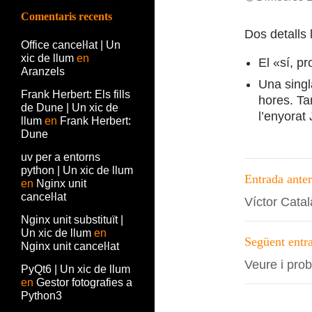
Comentaris recents
Dos detalls 
Office canceŀlat | Un
xic de llum
en
El «sí, p
Aranzels
Una singl
Frank Herbert: Els fills
hores. Ta
de Dune | Un xic de
l’enyorat 
llum
en
Frank Herbert:
Dune
uv per a entorns
Navega
python | Un xic de llum
Entrada anter
en
Nginx unit
per
canceŀlat
Víctor Catal
les
Nginx unit substituït |
Un xic de llum
en
entrade
Següent entr
Nginx unit canceŀlat
Veure i pro
PyQt6 | Un xic de llum
en
Gestor fotografies a
Python3