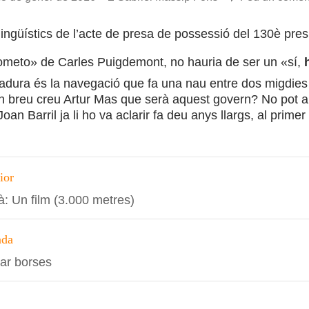
lingüístics de l’acte de presa de possessió del 130è pres
rometo» de Carles Puigdemont, no hauria de ser un «sí,
adura és la navegació que fa una nau entre dos migdies 
n breu creu Artur Mas que serà aquest govern? No pot 
Joan Barril ja li ho va aclarir fa deu anys llargs, al prim
ció
ior
à: Un film (3.000 metres)
s
ada
bar borses