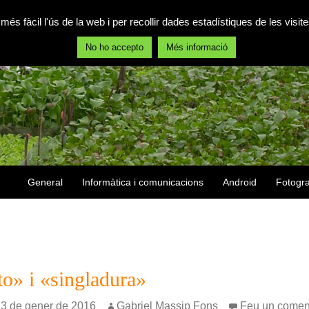
 més fàcil l'ús de la web i per recollir dades estadístiques de les vis
No ho accepto
Més informació
Vés al contingut
General
Informàtica i comunicacions
Android
Fotogra
o» i «singladura»
3 de gener de 2016
Gabriel Massip Fons
Feu un comen