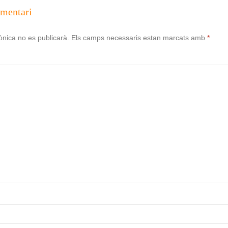
omentari
ònica no es publicarà.
Els camps necessaris estan marcats amb
*