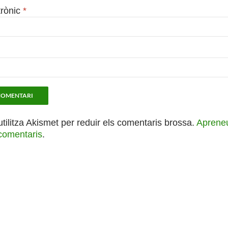
trònic
*
utilitza Akismet per reduir els comentaris brossa.
Apreneu
comentaris
.