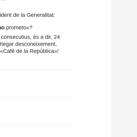
ident de la Generalitat:
ho
prometo»?
consecutius, és a dir, 24
aŀlegar desconeixement,
er «Cafè de la República»!