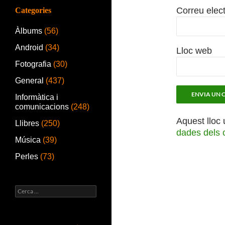
Correu elec
Categories
Àlbums
(56)
Android
(34)
Lloc web
Fotografia
(30)
General
(437)
Informàtica i
comunicacions
(248)
Aquest lloc 
Llibres
(250)
dades dels 
Música
(39)
Perles
(73)
Cerca: