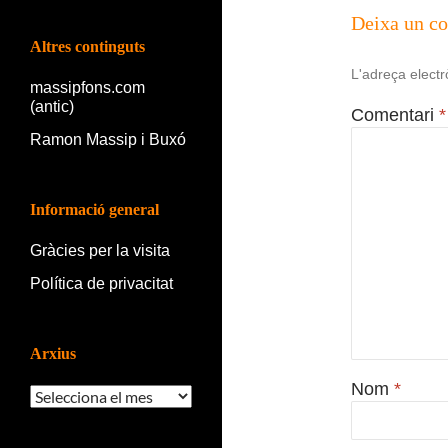
Deixa un c
Altres continguts
L'adreça electr
massipfons.com
(antic)
Comentari
*
Ramon Massip i Buxó
Informació general
Gràcies per la visita
Política de privacitat
Arxius
Nom
*
Arxius