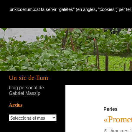
unxicdellum.cat fa servir "galetes" (en anglès, "cookies") per fer
Cerca
Un xic de llum
blog personal de
Gabriel Massip
Arxius
Perles
Arxius
«Promet
Dimecres 1