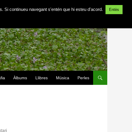
ites. Si continueu navegant s'entén que hi esteu d'acord.
Entès
fia
Àlbums
Llibres
Música
Perles
tari