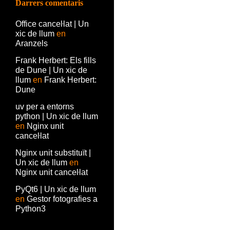
Darrers comentaris
Office canceŀlat | Un
xic de llum
en
Aranzels
Frank Herbert: Els fills
de Dune | Un xic de
llum
en
Frank Herbert:
Dune
uv per a entorns
python | Un xic de llum
en
Nginx unit
canceŀlat
Nginx unit substituït |
Un xic de llum
en
Nginx unit canceŀlat
PyQt6 | Un xic de llum
en
Gestor fotografies a
Python3