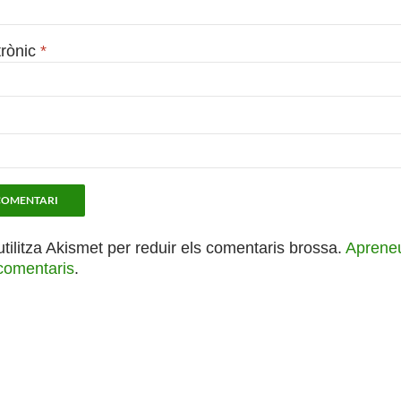
trònic
*
utilitza Akismet per reduir els comentaris brossa.
Apreneu
comentaris
.