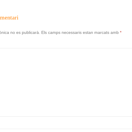
omentari
ònica no es publicarà.
Els camps necessaris estan marcats amb
*