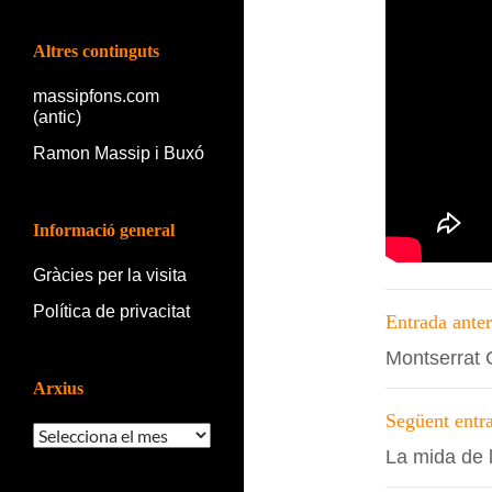
Altres continguts
massipfons.com
(antic)
Ramon Massip i Buxó
Informació general
Gràcies per la visita
Navega
Política de privacitat
Entrada anter
per
Montserrat 
les
Arxius
entrade
Següent entr
Arxius
La mida de 