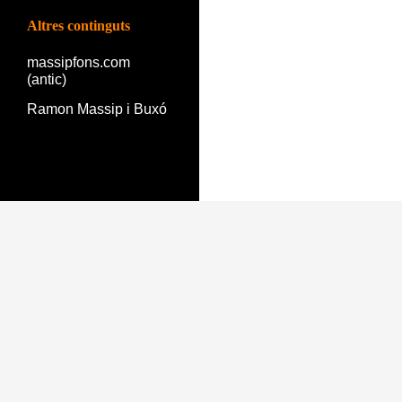
Altres continguts
massipfons.com
(antic)
Ramon Massip i Buxó