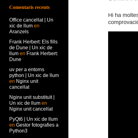
Comentaris recents
Hi ha molte
Office canceŀlat | Un
comprovació
xic de llum
en
Aranzels
Frank Herbert: Els fills
de Dune | Un xic de
llum
en
Frank Herbert:
Dune
uv per a entorns
python | Un xic de llum
en
Nginx unit
canceŀlat
Nginx unit substituït |
Un xic de llum
en
Nginx unit canceŀlat
PyQt6 | Un xic de llum
en
Gestor fotografies a
Python3