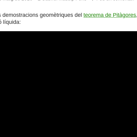
s demostracions geomètriques del
teorema de Pitàgores
 líquida: