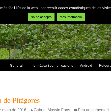
 més fàcil l'ús de la web i per recollir dades estadístiques de les vis
No ho accepto
Més informació
Vés al contingut
General
Informàtica i comunicacions
Android
Fotogra
 de Pitàgores
de maig de 2016
Gabriel Massip Fons
Feu un comentari