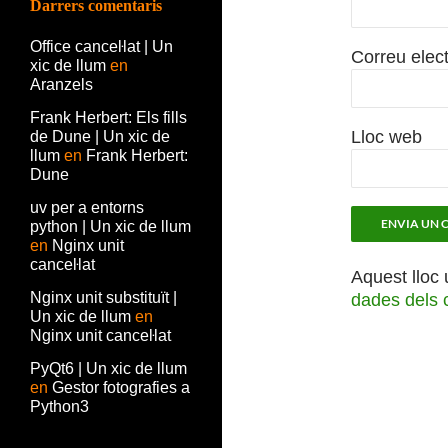
Darrers comentaris
Office canceŀlat | Un
Correu elec
xic de llum
en
Aranzels
Frank Herbert: Els fills
Lloc web
de Dune | Un xic de
llum
en
Frank Herbert:
Dune
uv per a entorns
python | Un xic de llum
en
Nginx unit
canceŀlat
Aquest lloc 
Nginx unit substituït |
dades dels 
Un xic de llum
en
Nginx unit canceŀlat
PyQt6 | Un xic de llum
en
Gestor fotografies a
Python3