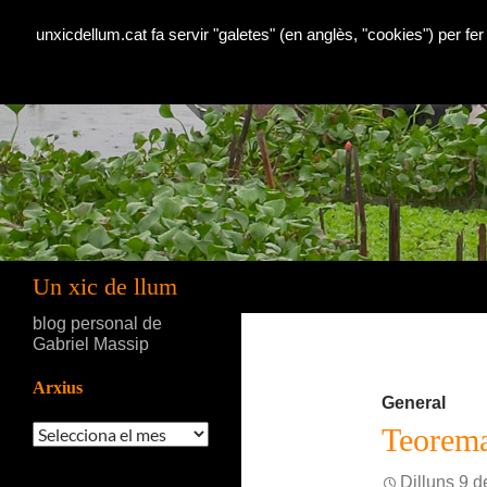
unxicdellum.cat fa servir "galetes" (en anglès, "cookies") per fer
Cerca
Un xic de llum
blog personal de
Gabriel Massip
Arxius
General
Arxius
Teorema
Dilluns 9 