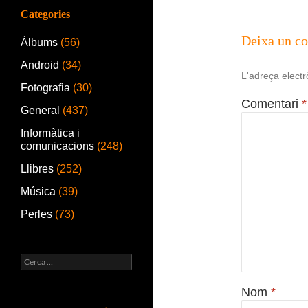
Categories
Deixa un c
Àlbums
(56)
Android
(34)
L'adreça electr
Fotografia
(30)
Comentari
*
General
(437)
Informàtica i
comunicacions
(248)
Llibres
(252)
Música
(39)
Perles
(73)
Cerca:
Nom
*