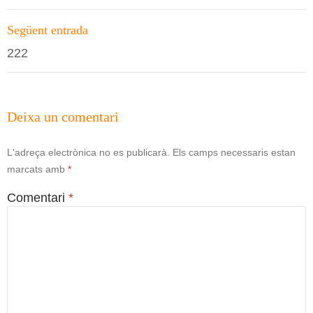
les
entrades
Següent entrada
222
Deixa un comentari
L'adreça electrònica no es publicarà.
Els camps necessaris estan
marcats amb
*
Comentari
*