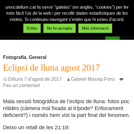
unxicdellum.cat fa servir "galetes" (en anglès, "cookies") per fer
més fàcil l'ús de la web i per recollir dades estadístiques de les
visites. Si continueu navegant s'entén que hi esteu d'acord.
Cerca
Entès
No ho accepto
Més informació
Un xic de llum
Vés
MENÚ
al
PRINCI
contingut
Fotografia
,
General
Eclipsi de lluna agost 2017
Dilluns 7 d'agost de 2017
Gabriel Massip Fons
Feu un comentari
Mala sessió fotogràfica de l’eclipsi de lluna: fotos poc
nítides (càmera mal fixada al trípode? Enfocament
deficient?) i només hem vist la part final del fenomen.
Deixo un retall de les 21:19: