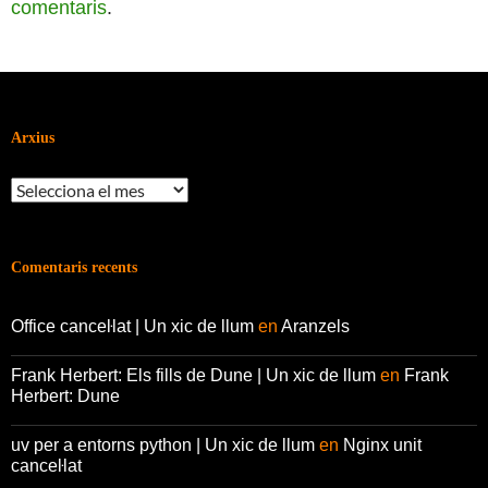
comentaris
.
Arxius
Arxius
Comentaris recents
Office canceŀlat | Un xic de llum
en
Aranzels
Frank Herbert: Els fills de Dune | Un xic de llum
en
Frank
Herbert: Dune
uv per a entorns python | Un xic de llum
en
Nginx unit
canceŀlat