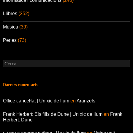
Informàtica i comunicacions
(248)
Llibres
(252)
Música
(39)
Perles
(73)
Cerca:
Darrers comentaris
Office canceŀlat | Un xic de llum
en
Aranzels
Frank Herbert: Els fills de Dune | Un xic de llum
en
Frank
Herbert: Dune