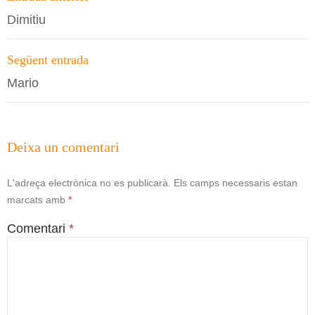
per
Dimitiu
les
entrades
Següent entrada
Mario
Deixa un comentari
L'adreça electrònica no es publicarà.
Els camps necessaris estan
marcats amb
*
Comentari
*