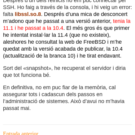
Després d’un dels reinicis no em puc connectar per
SSH. Ho faig a través de la consola, i hi veig un error:
falta
libssl.so.8
. Després d’una mica de desconcert
m’adono que he passat a una versió anterior,
tenia la
11.1 i he passat a la 10.4
. El més gros és que primer
he intentat instal·lar la 11.4 (que no existeix),
aleshores he consultat la web de FreeBSD i m’he
quedat amb la versió acabada de publicar, la 10.4
(actualització de la branca 10) i he tirat endavant.
Sort del «snapshot», he recuperat el servidor i diria
que tot funciona bé.
En definitiva, no em puc fiar de la memòria, cal
assegurar tots i cadascun dels passos en
l’administració de sistemes. Això d’avui no m’havia
passat mai.
Navegació
Entrada anterior