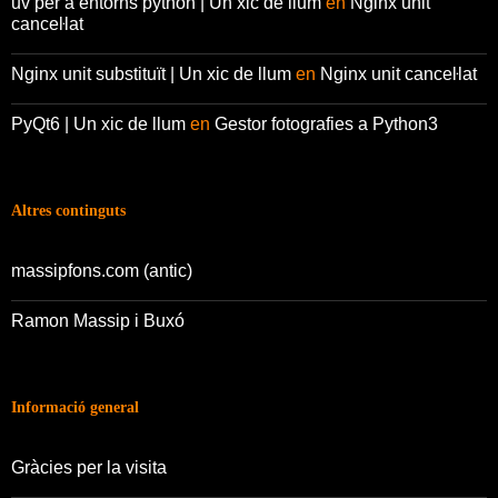
uv per a entorns python | Un xic de llum
en
Nginx unit
canceŀlat
Nginx unit substituït | Un xic de llum
en
Nginx unit canceŀlat
PyQt6 | Un xic de llum
en
Gestor fotografies a Python3
Altres continguts
massipfons.com (antic)
Ramon Massip i Buxó
Informació general
Gràcies per la visita