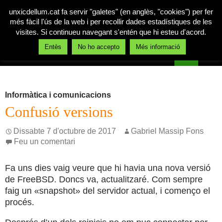
unxicdellum.cat fa servir "galetes" (en anglès, "cookies") per fer
més fàcil l'ús de la web i per recollir dades estadístiques de les
visites. Si continueu navegant s'entén que hi esteu d'acord.
Cerca
Entès
No ho accepto
Més informació
Un xic de llum
Vés
MENÚ
al
PRINCI
contingut
Informàtica i comunicacions
Confusió versions
Dissabte 7 d'octubre de 2017
Gabriel Massip Fons
Feu un comentari
Fa uns dies vaig veure que hi havia una nova versió
de FreeBSD. Doncs va, actualitzaré. Com sempre
faig un «snapshot» del servidor actual, i començo el
procés.