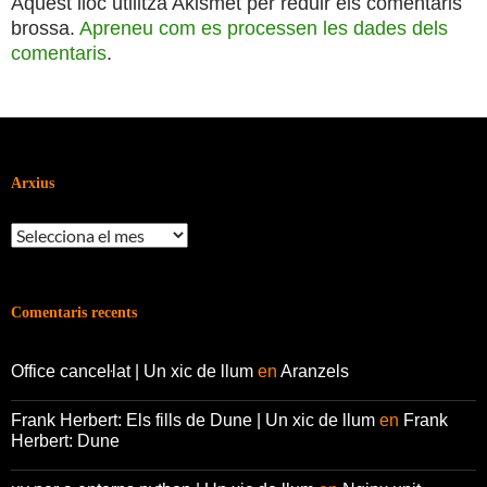
Aquest lloc utilitza Akismet per reduir els comentaris
brossa.
Apreneu com es processen les dades dels
comentaris
.
Arxius
Arxius
Comentaris recents
Office canceŀlat | Un xic de llum
en
Aranzels
Frank Herbert: Els fills de Dune | Un xic de llum
en
Frank
Herbert: Dune