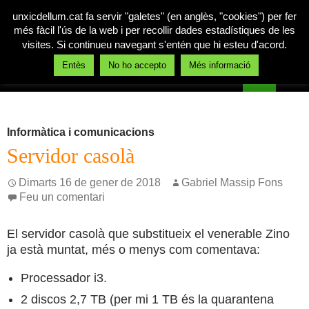
unxicdellum.cat fa servir "galetes" (en anglès, "cookies") per fer
més fàcil l'ús de la web i per recollir dades estadístiques de les
visites. Si continueu navegant s'entén que hi esteu d'acord.
Cerca
Entès
No ho accepto
Més informació
Un xic de llum
Vés
MENÚ
al
PRINCI
contingut
Informàtica i comunicacions
Servidor casolà
Dimarts 16 de gener de 2018
Gabriel Massip Fons
Feu un comentari
El servidor casolà que substitueix el venerable Zino
ja està muntat, més o menys com comentava:
Processador i3.
2 discos 2,7 TB (per mi 1 TB és la quarantena