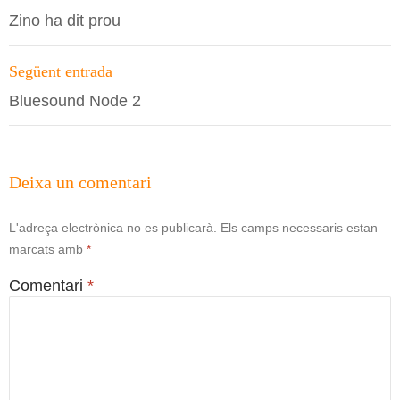
per
Zino ha dit prou
les
entrades
Següent entrada
Bluesound Node 2
Deixa un comentari
L'adreça electrònica no es publicarà.
Els camps necessaris estan
marcats amb
*
Comentari
*