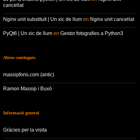
canceŀlat
Nginx unit substituït | Un xic de llum
en
Nginx unit canceŀlat
PyQt6 | Un xic de llum
en
Gestor fotografies a Python3
Altres continguts
massipfons.com (antic)
Ramon Massip i Buxó
Informació general
Gràcies per la visita