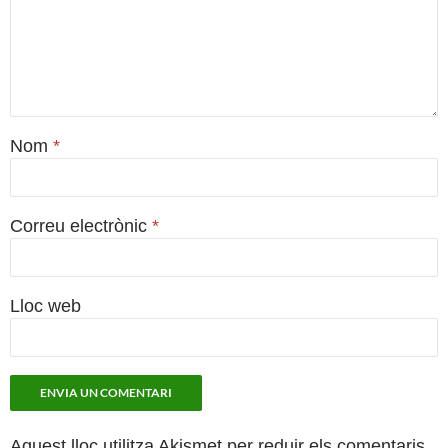
Nom
*
Correu electrònic
*
Lloc web
Aquest lloc utilitza Akismet per reduir els comentaris