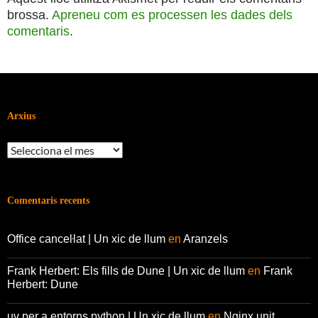
brossa.
Apreneu com es processen les dades dels
comentaris
.
Arxius
Arxius
Comentaris recents
Office canceŀlat | Un xic de llum
en
Aranzels
Frank Herbert: Els fills de Dune | Un xic de llum
en
Frank
Herbert: Dune
uv per a entorns python | Un xic de llum
en
Nginx unit