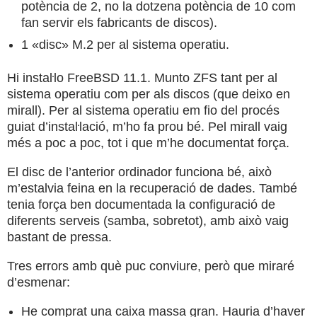
potència de 2, no la dotzena potència de 10 com
fan servir els fabricants de discos).
1 «disc» M.2 per al sistema operatiu.
Hi instaŀlo FreeBSD 11.1. Munto ZFS tant per al
sistema operatiu com per als discos (que deixo en
mirall). Per al sistema operatiu em fio del procés
guiat d’instaŀlació, m’ho fa prou bé. Pel mirall vaig
més a poc a poc, tot i que m’he documentat força.
El disc de l’anterior ordinador funciona bé, això
m’estalvia feina en la recuperació de dades. També
tenia força ben documentada la configuració de
diferents serveis (samba, sobretot), amb això vaig
bastant de pressa.
Tres errors amb què puc conviure, però que miraré
d’esmenar:
He comprat una caixa massa gran. Hauria d’haver