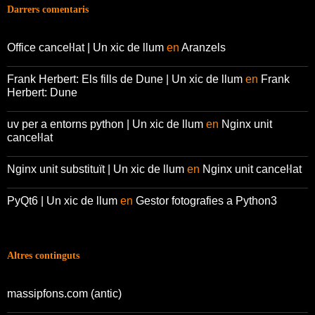
Darrers comentaris
Office canceŀlat | Un xic de llum
en
Aranzels
Frank Herbert: Els fills de Dune | Un xic de llum
en
Frank
Herbert: Dune
uv per a entorns python | Un xic de llum
en
Nginx unit
canceŀlat
Nginx unit substituït | Un xic de llum
en
Nginx unit canceŀlat
PyQt6 | Un xic de llum
en
Gestor fotografies a Python3
Altres continguts
massipfons.com (antic)