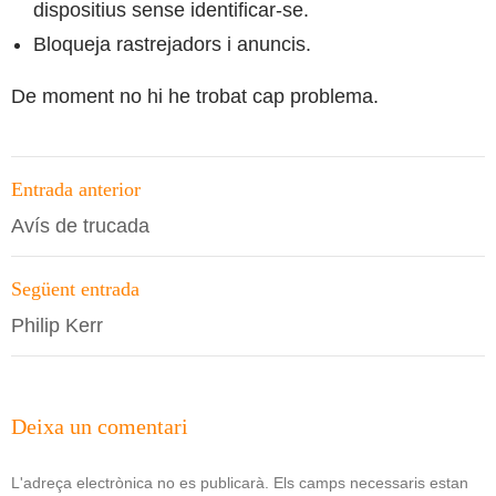
dispositius sense identificar-se.
Bloqueja rastrejadors i anuncis.
De moment no hi he trobat cap problema.
Navegació
Entrada anterior
per
Avís de trucada
les
entrades
Següent entrada
Philip Kerr
Deixa un comentari
L'adreça electrònica no es publicarà.
Els camps necessaris estan