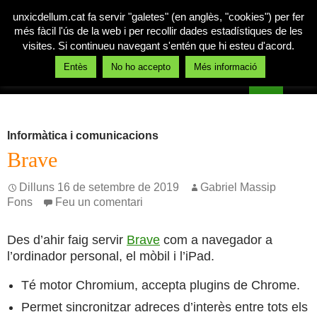
unxicdellum.cat fa servir "galetes" (en anglès, "cookies") per fer
més fàcil l'ús de la web i per recollir dades estadístiques de les
visites. Si continueu navegant s'entén que hi esteu d'acord.
Cerca
Entès
No ho accepto
Més informació
Un xic de llum
Vés
MENÚ
al
PRINCI
contingut
Informàtica i comunicacions
Brave
Dilluns 16 de setembre de 2019
Gabriel Massip
Fons
Feu un comentari
Des d’ahir faig servir
Brave
com a navegador a
l’ordinador personal, el mòbil i l’iPad.
Té motor Chromium, accepta plugins de Chrome.
Permet sincronitzar adreces d’interès entre tots els