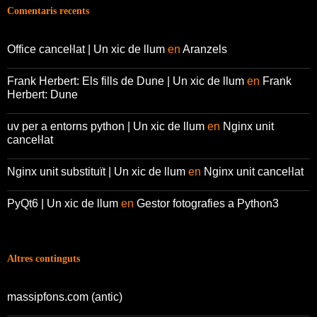
Comentaris recents
Office canceŀlat | Un xic de llum
en
Aranzels
Frank Herbert: Els fills de Dune | Un xic de llum
en
Frank
Herbert: Dune
uv per a entorns python | Un xic de llum
en
Nginx unit
canceŀlat
Nginx unit substituït | Un xic de llum
en
Nginx unit canceŀlat
PyQt6 | Un xic de llum
en
Gestor fotografies a Python3
Altres continguts
massipfons.com (antic)