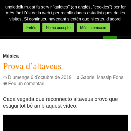
unxicdellum.cat fa servir "galetes" (en anglès, "cookies") per fer
més fàcil l'ús de la web i per recollir dades estadístiques de les
visites. Si continueu navegant s'entén que hi esteu d'acord.
Cerca
Entès
No ho accepto
Més informació
Un xic de llum
Vés
MENÚ
al
PRINCI
contingut
Música
Prova d’altaveus
Diumenge 6 d'octubre de 2019
Gabriel Massip Fons
Feu un comentari
Cada vegada que reconnecto altaveus provo que
estigui tot bé amb aquest vídeo: