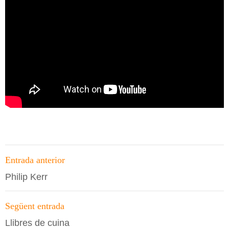
Navegació
Entrada anterior
per
Philip Kerr
les
entrades
Següent entrada
Llibres de cuina