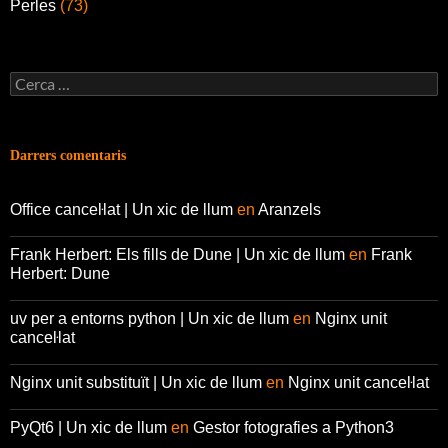
Perles
(73)
Cerca:
Darrers comentaris
Office canceŀlat | Un xic de llum
en
Aranzels
Frank Herbert: Els fills de Dune | Un xic de llum
en
Frank
Herbert: Dune
uv per a entorns python | Un xic de llum
en
Nginx unit
canceŀlat
Nginx unit substituït | Un xic de llum
en
Nginx unit canceŀlat
PyQt6 | Un xic de llum
en
Gestor fotografies a Python3