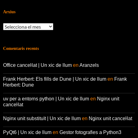
Arxius
Arxius
Comentaris recents
Office canceŀlat | Un xic de llum
en
Aranzels
Frank Herbert: Els fills de Dune | Un xic de llum
en
Frank
Herbert: Dune
uv per a entorns python | Un xic de llum
en
Nginx unit
canceŀlat
Nginx unit substituït | Un xic de llum
en
Nginx unit canceŀlat
PyQt6 | Un xic de llum
en
Gestor fotografies a Python3