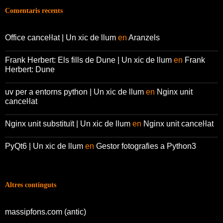
Comentaris recents
Office canceŀlat | Un xic de llum
en
Aranzels
Frank Herbert: Els fills de Dune | Un xic de llum
en
Frank
Herbert: Dune
uv per a entorns python | Un xic de llum
en
Nginx unit
canceŀlat
Nginx unit substituït | Un xic de llum
en
Nginx unit canceŀlat
PyQt6 | Un xic de llum
en
Gestor fotografies a Python3
Altres continguts
massipfons.com (antic)