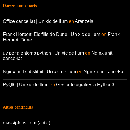
Darrers comentaris
Office canceŀlat | Un xic de llum
en
Aranzels
Frank Herbert: Els fills de Dune | Un xic de llum
en
Frank
Herbert: Dune
uv per a entorns python | Un xic de llum
en
Nginx unit
canceŀlat
Nginx unit substituït | Un xic de llum
en
Nginx unit canceŀlat
PyQt6 | Un xic de llum
en
Gestor fotografies a Python3
Altres continguts
massipfons.com (antic)