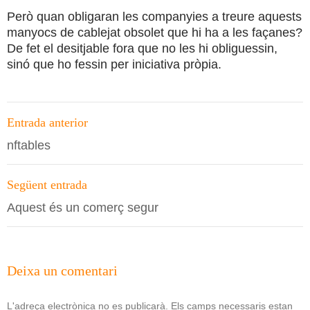
Però quan obligaran les companyies a treure aquests
manyocs de cablejat obsolet que hi ha a les façanes?
De fet el desitjable fora que no les hi obliguessin,
sinó que ho fessin per iniciativa pròpia.
Navegació
Entrada anterior
per
nftables
les
entrades
Següent entrada
Aquest és un comerç segur
Deixa un comentari
L'adreça electrònica no es publicarà.
Els camps necessaris estan