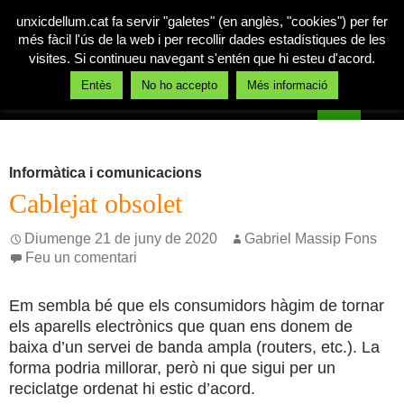
unxicdellum.cat fa servir "galetes" (en anglès, "cookies") per fer
més fàcil l'ús de la web i per recollir dades estadístiques de les
visites. Si continueu navegant s'entén que hi esteu d'acord.
Cerca
Entès
No ho accepto
Més informació
Un xic de llum
Vés
MENÚ
al
PRINCI
contingut
Informàtica i comunicacions
Cablejat obsolet
Diumenge 21 de juny de 2020
Gabriel Massip Fons
Feu un comentari
Em sembla bé que els consumidors hàgim de tornar
els aparells electrònics que quan ens donem de
baixa d’un servei de banda ampla (routers, etc.). La
forma podria millorar, però ni que sigui per un
reciclatge ordenat hi estic d’acord.