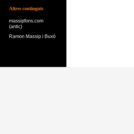
Altres continguts
massipfons.com
(antic)
Ramon Massip i Buxó