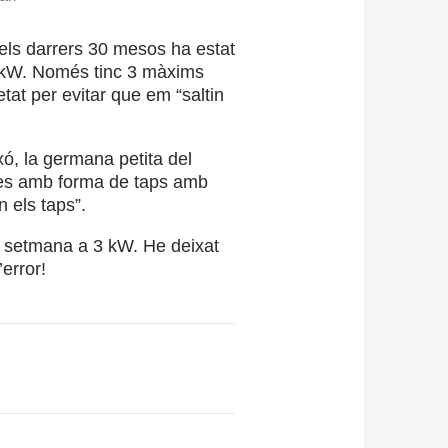
ls darrers 30 mesos ha estat
,2 kW. Només tinc 3 màxims
at per evitar que em “saltin
xó, la germana petita del
bles amb forma de taps amb
n els taps”.
e setmana a 3 kW. He deixat
’error!