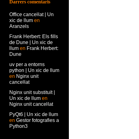
Darrers comentaris
Office canceŀlat | Un
xic de llum
en
Aranzels
Frank Herbert: Els fills
de Dune | Un xic de
llum
en
Frank Herbert:
Dune
uv per a entorns
python | Un xic de llum
en
Nginx unit
canceŀlat
Nginx unit substituït |
Un xic de llum
en
Nginx unit canceŀlat
PyQt6 | Un xic de llum
en
Gestor fotografies a
Python3