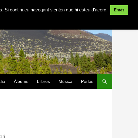
ites. Si continueu navegant s'entén que hi esteu d'acord.
Entès
fia
Àlbums
Llibres
Música
Perles
ari