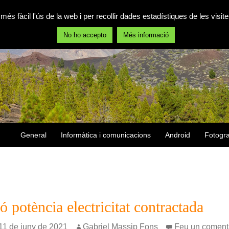
 més fàcil l'ús de la web i per recollir dades estadístiques de les vis
No ho accepto
Més informació
Vés al contingut
General
Informàtica i comunicacions
Android
Fotogra
 potència electricitat contractada
11 de juny de 2021
Gabriel Massip Fons
Feu un coment