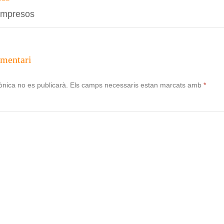
 impresos
omentari
ònica no es publicarà.
Els camps necessaris estan marcats amb
*