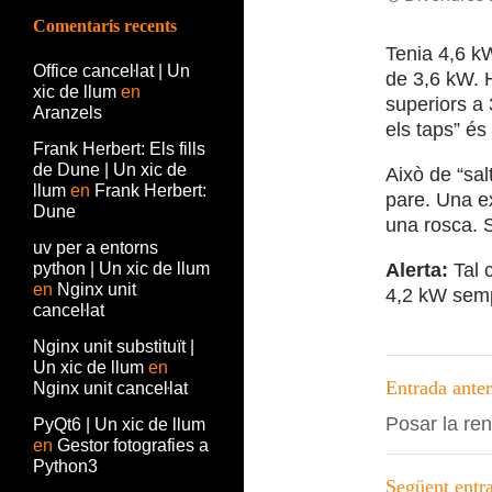
Comentaris recents
Tenia 4,6 k
Office canceŀlat | Un
de 3,6 kW. 
xic de llum
en
superiors a
Aranzels
els taps” és 
Frank Herbert: Els fills
de Dune | Un xic de
Això de “sal
llum
en
Frank Herbert:
pare. Una e
Dune
una rosca. S
uv per a entorns
python | Un xic de llum
Alerta:
Tal 
en
Nginx unit
4,2 kW semp
canceŀlat
Nginx unit substituït |
Navega
Un xic de llum
en
Entrada anter
Nginx unit canceŀlat
per
Posar la re
PyQt6 | Un xic de llum
les
en
Gestor fotografies a
Python3
entrade
Següent entr