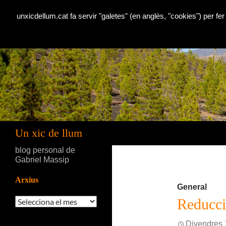
unxicdellum.cat fa servir "galetes" (en anglès, "cookies") per fer
Cerca
Un xic de llum
blog personal de
Gabriel Massip
Arxius
General
Arxius
Reducció
Divendres 