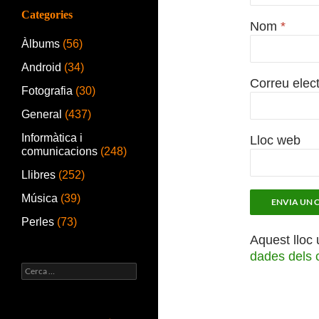
Categories
Nom
*
Àlbums
(56)
Android
(34)
Correu elec
Fotografia
(30)
General
(437)
Informàtica i
Lloc web
comunicacions
(248)
Llibres
(252)
Música
(39)
Perles
(73)
Aquest lloc 
dades dels 
Cerca: