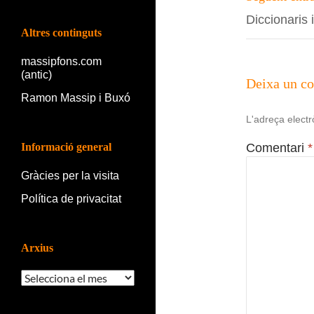
Diccionaris
Altres continguts
massipfons.com
(antic)
Deixa un c
Ramon Massip i Buxó
L'adreça electr
Informació general
Comentari
*
Gràcies per la visita
Política de privacitat
Arxius
Arxius