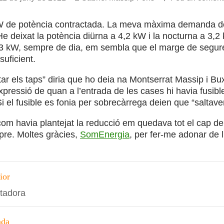
W de potència contractada. La meva màxima demanda de
He deixat la potència diürna a 4,2 kW i la nocturna a 3
 3 kW, sempre de dia, em sembla que el marge de seguret
suficient.
tar els taps” diria que ho deia na Montserrat Massip i Bu
xpressió de quan a l’entrada de les cases hi havia fusi
i el fusible es fonia per sobrecàrrega deien que “saltave
com havia plantejat la reducció em quedava tot el cap d
re. Moltes gràcies,
SomEnergia
, per fer-me adonar de l
ció
ior
ntadora
s
ada