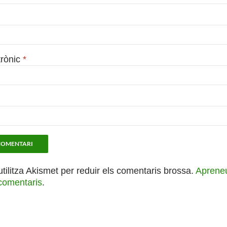
trònic
*
utilitza Akismet per reduir els comentaris brossa.
Apreneu
comentaris
.