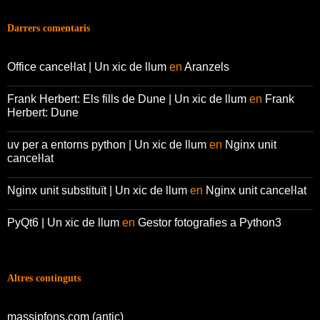
Darrers comentaris
Office canceŀlat | Un xic de llum
en
Aranzels
Frank Herbert: Els fills de Dune | Un xic de llum
en
Frank
Herbert: Dune
uv per a entorns python | Un xic de llum
en
Nginx unit
canceŀlat
Nginx unit substituït | Un xic de llum
en
Nginx unit canceŀlat
PyQt6 | Un xic de llum
en
Gestor fotografies a Python3
Altres continguts
massipfons.com (antic)