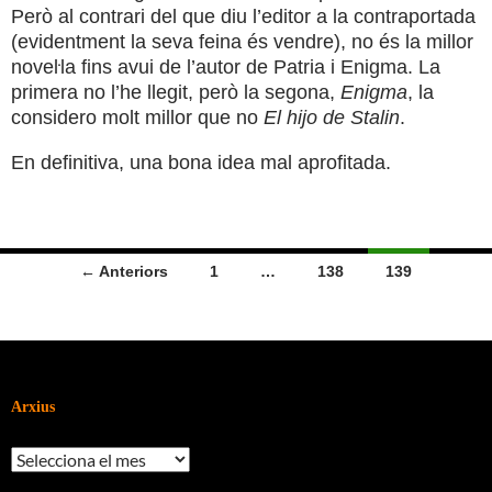
Però al contrari del que diu l’editor a la contraportada
(evidentment la seva feina és vendre), no és la millor
noveŀla fins avui de l’autor de Patria i Enigma. La
primera no l’he llegit, però la segona,
Enigma
, la
considero molt millor que no
El hijo de Stalin
.
En definitiva, una bona idea mal aprofitada.
Navegació
← Anteriors
1
…
138
139
per
les
entrades
Arxius
Arxius