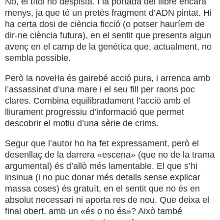
No, el títol no despista. I la portada del llibre encara
menys, ja que té un pretès fragment d’ADN pintat. Hi
ha certa dosi de ciència ficció (o potser hauríem de
dir-ne ciència futura), en el sentit que presenta algun
avenç en el camp de la genètica que, actualment, no
sembla possible.
Però la noveŀla és gairebé acció pura, i arrenca amb
l’assassinat d’una mare i el seu fill per raons poc
clares. Combina equilibradament l’acció amb el
lliurament progressiu d’informació que permet
descobrir el motiu d’una sèrie de crims.
Segur que l’autor ho ha fet expressament, però el
desenllaç de la darrera «escena» (que no de la trama
argumental) és d’allò més lamentable. El que s’hi
insinua (i no puc donar més detalls sense explicar
massa coses) és gratuït, en el sentit que no és en
absolut necessari ni aporta res de nou. Que deixa el
final obert, amb un «és o no és»? Això també