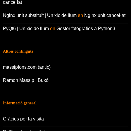
canceŀlat
Nginx unit substituït | Un xic de llum
en
Nginx unit canceŀlat
PyQt6 | Un xic de llum
en
Gestor fotografies a Python3
Altres continguts
massipfons.com (antic)
Ramon Massip i Buxó
Informació general
Gràcies per la visita