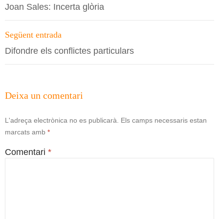
per
Joan Sales: Incerta glòria
les
entrades
Següent entrada
Difondre els conflictes particulars
Deixa un comentari
L'adreça electrònica no es publicarà.
Els camps necessaris estan
marcats amb
*
Comentari
*