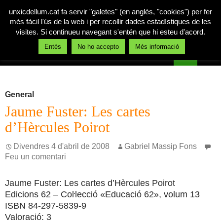
unxicdellum.cat fa servir "galetes" (en anglès, "cookies") per fer
més fàcil l'ús de la web i per recollir dades estadístiques de les
visites. Si continueu navegant s'entén que hi esteu d'acord.
Cerca
Entès
No ho accepto
Més informació
Un xic de llum
Vés
MENÚ
al
PRINCI
contingut
General
Jaume Fuster: Les cartes
d’Hèrcules Poirot
Divendres 4 d'abril de 2008
Gabriel Massip Fons
Feu un comentari
Jaume Fuster: Les cartes d’Hèrcules Poirot
Edicions 62 – Coŀlecció «Educació 62», volum 13
ISBN 84-297-5839-9
Valoració: 3