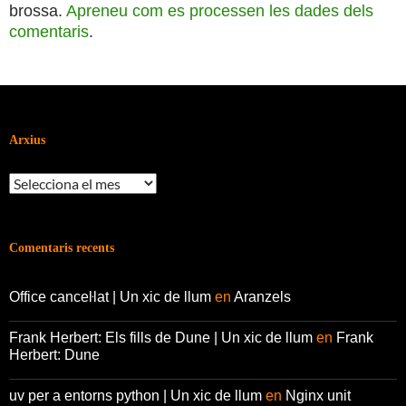
brossa.
Apreneu com es processen les dades dels
comentaris
.
Arxius
Arxius
Comentaris recents
Office canceŀlat | Un xic de llum
en
Aranzels
Frank Herbert: Els fills de Dune | Un xic de llum
en
Frank
Herbert: Dune
uv per a entorns python | Un xic de llum
en
Nginx unit