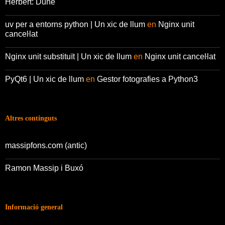
Herbert: Dune
uv per a entorns python | Un xic de llum
en
Nginx unit
canceŀlat
Nginx unit substituït | Un xic de llum
en
Nginx unit canceŀlat
PyQt6 | Un xic de llum
en
Gestor fotografies a Python3
Altres continguts
massipfons.com (antic)
Ramon Massip i Buxó
Informació general