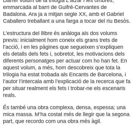
Darrer volum de la trilogia
L’atzar i les ombres
,
emmarcada al barri de Guifré-Cervantes de
Badalona. Ara ja a mitjan segle XX, amb el Gabriel
Caballero treballant a una farga a tocar del riu Besòs.
L’estructura del llibre és anàloga als dos volums
previs: inicialment hom coneix els grans trets de
l’acció, i en les pàgines que segueixen s’expliquen
els detalls dels fets i, sobretot, les motivacions dels
diferents personatges per actuar com ho han fet. En
aquest volum, a més, hom descobreix que tota la
trilogia ha estat trobada als Encants de Barcelona, i
l’autor l’intercala amb l’explicació de la recerca que fa
per situar realment els fets i trobar-ne els escenaris
reals.
És també una obra complexa, densa, espessa; una
mica massa. M’ha costat més de llegir que la segona
part, que recordo com una obra més àgil.