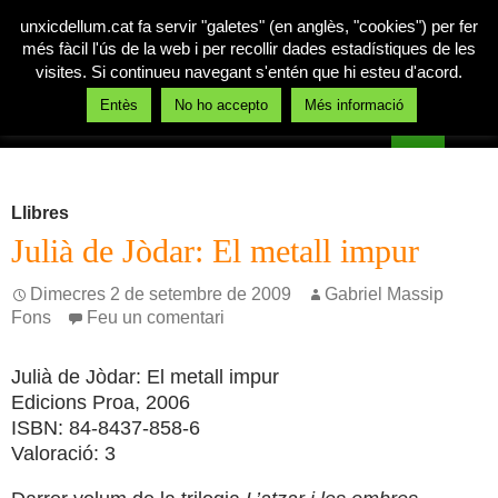
unxicdellum.cat fa servir "galetes" (en anglès, "cookies") per fer
més fàcil l'ús de la web i per recollir dades estadístiques de les
visites. Si continueu navegant s'entén que hi esteu d'acord.
Cerca
Entès
No ho accepto
Més informació
Un xic de llum
Vés
MENÚ
al
PRINCI
contingut
Llibres
Julià de Jòdar: El metall impur
Dimecres 2 de setembre de 2009
Gabriel Massip
Fons
Feu un comentari
Julià de Jòdar: El metall impur
Edicions Proa, 2006
ISBN: 84-8437-858-6
Valoració: 3