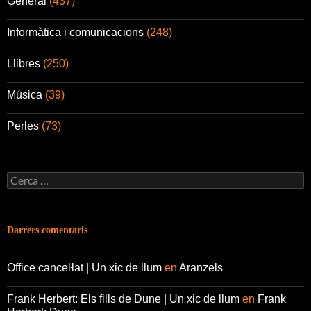
General
(437)
Informàtica i comunicacions
(248)
Llibres
(250)
Música
(39)
Perles
(73)
Cerca:
Darrers comentaris
Office canceŀlat | Un xic de llum
en
Aranzels
Frank Herbert: Els fills de Dune | Un xic de llum
en
Frank