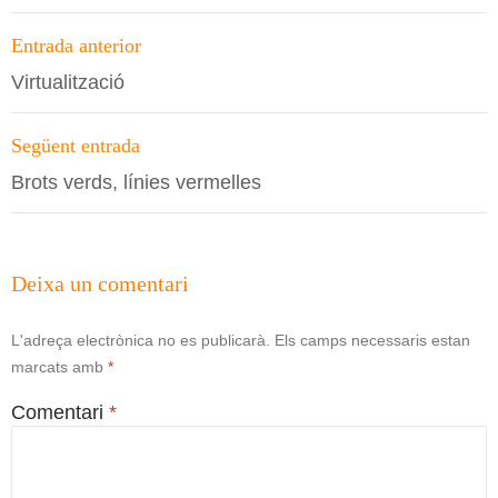
Navegació
Entrada anterior
per
Virtualització
les
entrades
Següent entrada
Brots verds, línies vermelles
Deixa un comentari
L'adreça electrònica no es publicarà.
Els camps necessaris estan
marcats amb
*
Comentari
*