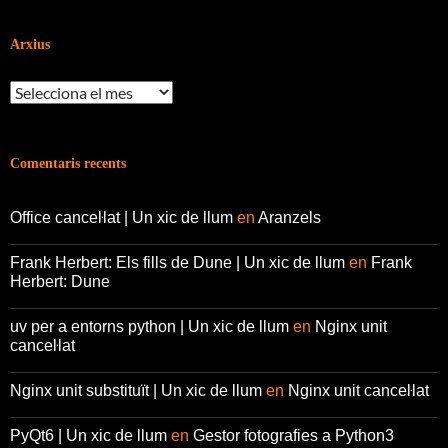
Arxius
Arxius
Comentaris recents
Office canceŀlat | Un xic de llum
en
Aranzels
Frank Herbert: Els fills de Dune | Un xic de llum
en
Frank
Herbert: Dune
uv per a entorns python | Un xic de llum
en
Nginx unit
canceŀlat
Nginx unit substituït | Un xic de llum
en
Nginx unit canceŀlat
PyQt6 | Un xic de llum
en
Gestor fotografies a Python3