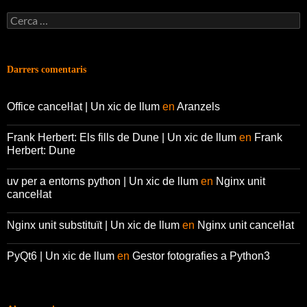
Cerca:
Darrers comentaris
Office canceŀlat | Un xic de llum
en
Aranzels
Frank Herbert: Els fills de Dune | Un xic de llum
en
Frank
Herbert: Dune
uv per a entorns python | Un xic de llum
en
Nginx unit
canceŀlat
Nginx unit substituït | Un xic de llum
en
Nginx unit canceŀlat
PyQt6 | Un xic de llum
en
Gestor fotografies a Python3