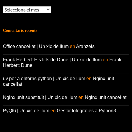
Arxius
Comentaris recents
Office canceŀlat | Un xic de llum
en
Aranzels
Frank Herbert: Els fills de Dune | Un xic de llum
en
Frank
Herbert: Dune
uv per a entorns python | Un xic de llum
en
Nginx unit
canceŀlat
Nginx unit substituït | Un xic de llum
en
Nginx unit canceŀlat
PyQt6 | Un xic de llum
en
Gestor fotografies a Python3