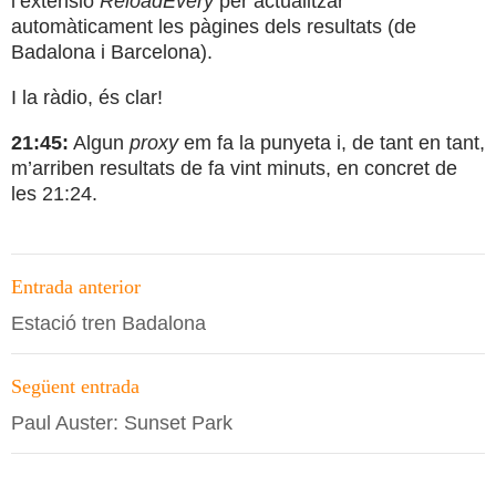
l’extensió
ReloadEvery
per actualitzar
automàticament les pàgines dels resultats (de
Badalona i Barcelona).
I la ràdio, és clar!
21:45:
Algun
proxy
em fa la punyeta i, de tant en tant,
m’arriben resultats de fa vint minuts, en concret de
les 21:24.
Navegació
Entrada anterior
per
Estació tren Badalona
les
entrades
Següent entrada
Paul Auster: Sunset Park