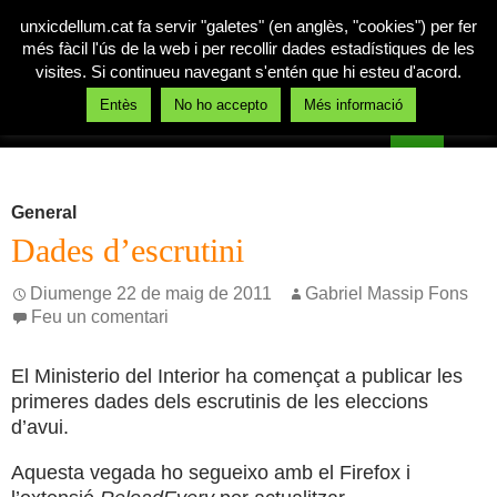
unxicdellum.cat fa servir "galetes" (en anglès, "cookies") per fer
més fàcil l'ús de la web i per recollir dades estadístiques de les
visites. Si continueu navegant s'entén que hi esteu d'acord.
Cerca
Entès
No ho accepto
Més informació
Un xic de llum
Vés
MENÚ
al
PRINCI
contingut
General
Dades d’escrutini
Diumenge 22 de maig de 2011
Gabriel Massip Fons
Feu un comentari
El Ministerio del Interior ha començat a publicar les
primeres dades dels escrutinis de les eleccions
d’avui.
Aquesta vegada ho segueixo amb el Firefox i