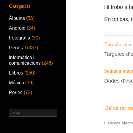
Categories
Hi trobo a f
Àlbums
(56)
En tot cas, 
Android
(34)
Fotografia
(30)
Navega
Entrada anter
General
(437)
per
Targetes d’
Informàtica i
les
comunicacions
(248)
entrade
Següent entr
Llibres
(250)
Dades d’esc
Música
(39)
Perles
(73)
Deixa un c
Cerca:
L'adreça electr