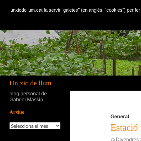
unxicdellum.cat fa servir "galetes" (en anglès, "cookies") per fer
Cerca
Un xic de llum
blog personal de
Gabriel Massip
Arxius
General
Arxius
Estació
Divendres 