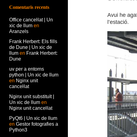
Comentaris recents
Avui he aga
Office canceŀlat | Un
l’estació.
xic de llum
en
Aranzels
Frank Herbert: Els fills
de Dune | Un xic de
llum
en
Frank Herbert:
Dune
uv per a entorns
python | Un xic de llum
en
Nginx unit
canceŀlat
Nginx unit substituït |
Un xic de llum
en
Nginx unit canceŀlat
PyQt6 | Un xic de llum
en
Gestor fotografies a
Python3