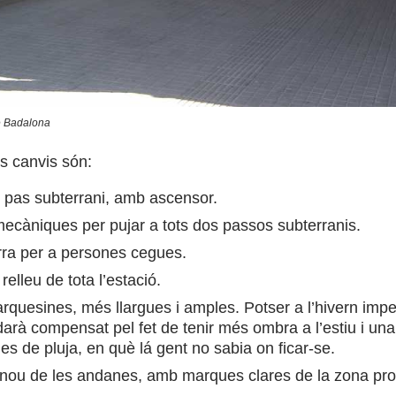
e Badalona
ls canvis són:
pas subterrani, amb ascensor.
ecàniques per pujar a tots dos passos subterranis.
rra per a persones cegues.
relleu de tota l’estació.
quesines, més llargues i amples. Potser a l’hivern impedi
arà compensat pel fet de tenir més ombra a l’estiu i una
ies de pluja, en què lá gent no sabia on ficar-se.
 nou de les andanes, amb marques clares de la zona prop