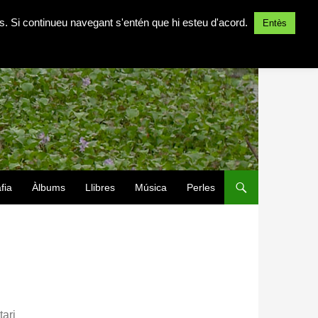
ites. Si continueu navegant s'entén que hi esteu d'acord.
Entès
fia
Àlbums
Llibres
Música
Perles
ari