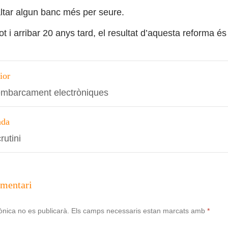
altar algun banc més per seure.
tot i arribar 20 anys tard, el resultat d’aquesta reforma és
ció
ior
embarcament electròniques
s
ada
rutini
omentari
ònica no es publicarà.
Els camps necessaris estan marcats amb
*