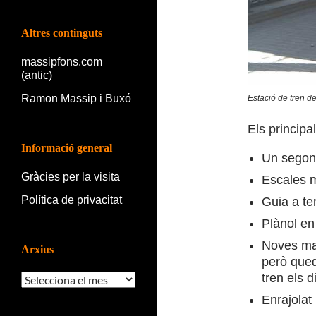
Altres continguts
massipfons.com
(antic)
Ramon Massip i Buxó
Estació de tren d
Els principa
Informació general
Un segon 
Gràcies per la visita
Escales m
Política de privacitat
Guia a te
Plànol en 
Noves mar
Arxius
però qued
tren els d
Arxius
Enrajolat