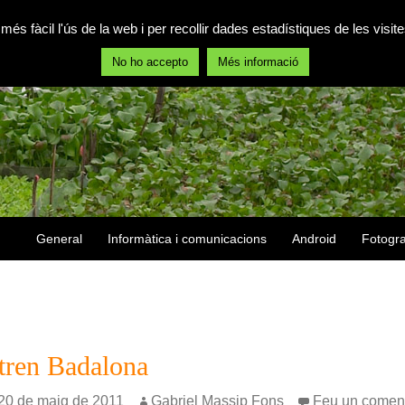
 més fàcil l'ús de la web i per recollir dades estadístiques de les vis
No ho accepto
Més informació
Vés al contingut
General
Informàtica i comunicacions
Android
Fotogra
 tren Badalona
20 de maig de 2011
Gabriel Massip Fons
Feu un coment