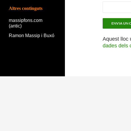
Altres continguts
massipfons.com
(antic)
Ramon Massip i Buxó
Aquest lloc 
dades dels 