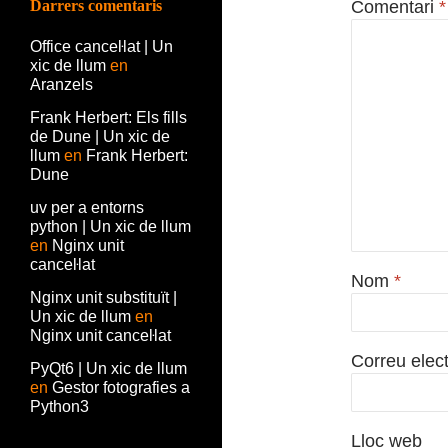
Darrers comentaris
Comentari
*
Office canceŀlat | Un
xic de llum
en
Aranzels
Frank Herbert: Els fills
de Dune | Un xic de
llum
en
Frank Herbert:
Dune
uv per a entorns
python | Un xic de llum
en
Nginx unit
canceŀlat
Nom
*
Nginx unit substituït |
Un xic de llum
en
Nginx unit canceŀlat
Correu elec
PyQt6 | Un xic de llum
en
Gestor fotografies a
Python3
Lloc web