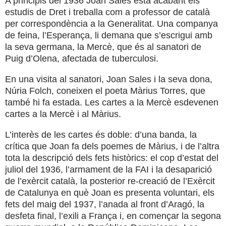
A principis del 1936 Joan Sales està acabant els
estudis de Dret i treballa com a professor de català
per correspondència a la Generalitat. Una companya
de feina, l’Esperança, li demana que s’escrigui amb
la seva germana, la Mercè, que és al sanatori de
Puig d’Olena, afectada de tuberculosi.
En una visita al sanatori, Joan Sales i la seva dona,
Núria Folch, coneixen el poeta Màrius Torres, que
també hi fa estada. Les cartes a la Mercè esdevenen
cartes a la Mercè i al Màrius.
L’interès de les cartes és doble: d’una banda, la
crítica que Joan fa dels poemes de Màrius, i de l’altra
tota la descripció dels fets històrics: el cop d’estat del
juliol del 1936, l’armament de la FAI i la desaparició
de l’exèrcit català, la posterior re-creació de l’Exèrcit
de Catalunya en què Joan es presenta voluntari, els
fets del maig del 1937, l’anada al front d’Aragó, la
desfeta final, l’exili a França i, en començar la segona