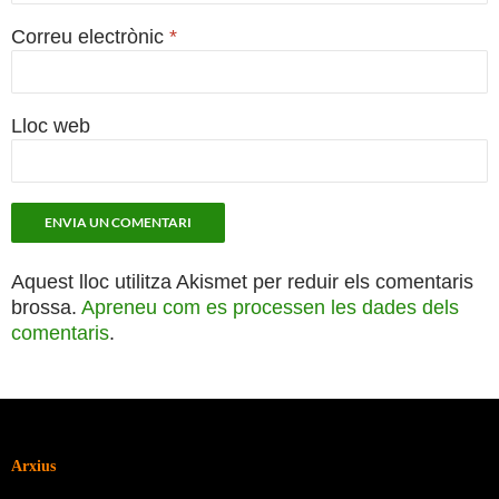
Correu electrònic
*
Lloc web
Aquest lloc utilitza Akismet per reduir els comentaris
brossa.
Apreneu com es processen les dades dels
comentaris
.
Arxius