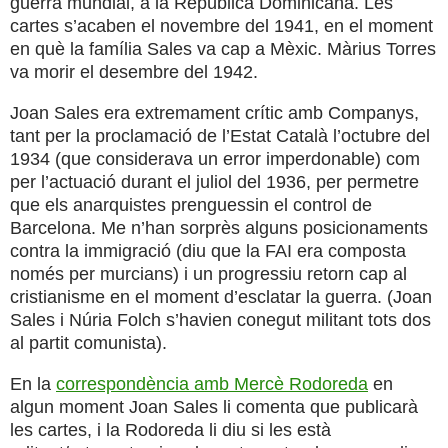
guerra mundial, a la República Dominicana. Les
cartes s’acaben el novembre del 1941, en el moment
en què la família Sales va cap a Mèxic. Màrius Torres
va morir el desembre del 1942.
Joan Sales era extremament crític amb Companys,
tant per la proclamació de l’Estat Català l’octubre del
1934 (que considerava un error imperdonable) com
per l’actuació durant el juliol del 1936, per permetre
que els anarquistes prenguessin el control de
Barcelona. Me n’han sorprès alguns posicionaments
contra la immigració (diu que la FAI era composta
només per murcians) i un progressiu retorn cap al
cristianisme en el moment d’esclatar la guerra. (Joan
Sales i Núria Folch s’havien conegut militant tots dos
al partit comunista).
En la
correspondència amb Mercè Rodoreda
en
algun moment Joan Sales li comenta que publicarà
les cartes, i la Rodoreda li diu si les està