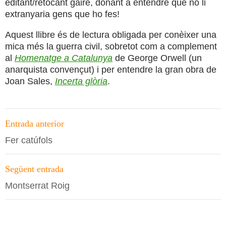
editant/retocant gaire, donant a entendre que no li
extranyaria gens que ho fes!
Aquest llibre és de lectura obligada per conèixer una
mica més la guerra civil, sobretot com a complement
al
Homenatge a Catalunya
de George Orwell (un
anarquista convençut) i per entendre la gran obra de
Joan Sales,
Incerta glòria
.
Navegació
Entrada anterior
per
Fer catúfols
les
entrades
Següent entrada
Montserrat Roig