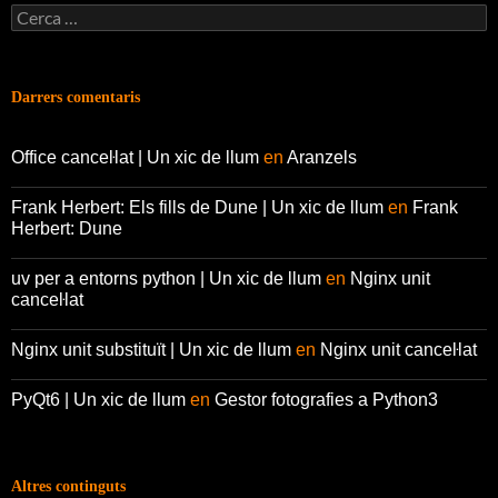
Cerca:
Darrers comentaris
Office canceŀlat | Un xic de llum
en
Aranzels
Frank Herbert: Els fills de Dune | Un xic de llum
en
Frank
Herbert: Dune
uv per a entorns python | Un xic de llum
en
Nginx unit
canceŀlat
Nginx unit substituït | Un xic de llum
en
Nginx unit canceŀlat
PyQt6 | Un xic de llum
en
Gestor fotografies a Python3
Altres continguts