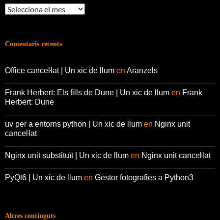
Arxius
Comentaris recents
Office canceŀlat | Un xic de llum
en
Aranzels
Frank Herbert: Els fills de Dune | Un xic de llum
en
Frank
Herbert: Dune
uv per a entorns python | Un xic de llum
en
Nginx unit
canceŀlat
Nginx unit substituït | Un xic de llum
en
Nginx unit canceŀlat
PyQt6 | Un xic de llum
en
Gestor fotografies a Python3
Altres continguts