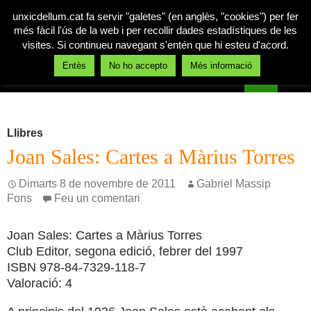
unxicdellum.cat fa servir "galetes" (en anglès, "cookies") per fer
més fàcil l'ús de la web i per recollir dades estadístiques de les
visites. Si continueu navegant s'entén que hi esteu d'acord.
Cerca
Entès
No ho accepto
Més informació
Un xic de llum
Vés
MENÚ
al
PRINCI
contingut
Llibres
Joan Sales: Cartes a Màrius Torres
Dimarts 8 de novembre de 2011
Gabriel Massip
Fons
Feu un comentari
Joan Sales: Cartes a Màrius Torres
Club Editor, segona edició, febrer del 1997
ISBN 978-84-7329-118-7
Valoració: 4