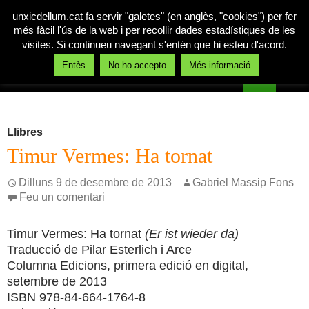
unxicdellum.cat fa servir "galetes" (en anglès, "cookies") per fer
més fàcil l'ús de la web i per recollir dades estadístiques de les
visites. Si continueu navegant s'entén que hi esteu d'acord.
Cerca
Entès
No ho accepto
Més informació
Un xic de llum
Vés
MENÚ
al
PRINCI
contingut
Llibres
Timur Vermes: Ha tornat
Dilluns 9 de desembre de 2013
Gabriel Massip Fons
Feu un comentari
Timur Vermes: Ha tornat
(Er ist wieder da)
Traducció de Pilar Esterlich i Arce
Columna Edicions, primera edició en digital,
setembre de 2013
ISBN 978-84-664-1764-8