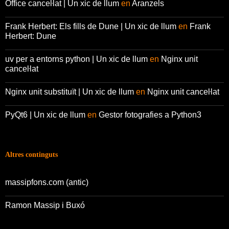
Office canceŀlat | Un xic de llum
en
Aranzels
Frank Herbert: Els fills de Dune | Un xic de llum
en
Frank
Herbert: Dune
uv per a entorns python | Un xic de llum
en
Nginx unit
canceŀlat
Nginx unit substituït | Un xic de llum
en
Nginx unit canceŀlat
PyQt6 | Un xic de llum
en
Gestor fotografies a Python3
Altres continguts
massipfons.com (antic)
Ramon Massip i Buxó