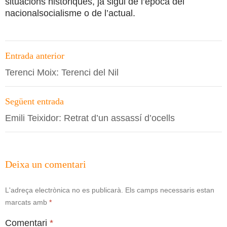
situacions històriques, ja sigui de l’època del
nacionalsocialisme o de l’actual.
Navegació
Entrada anterior
per
Terenci Moix: Terenci del Nil
les
entrades
Següent entrada
Emili Teixidor: Retrat d’un assassí d’ocells
Deixa un comentari
L'adreça electrònica no es publicarà.
Els camps necessaris estan
marcats amb
*
Comentari
*