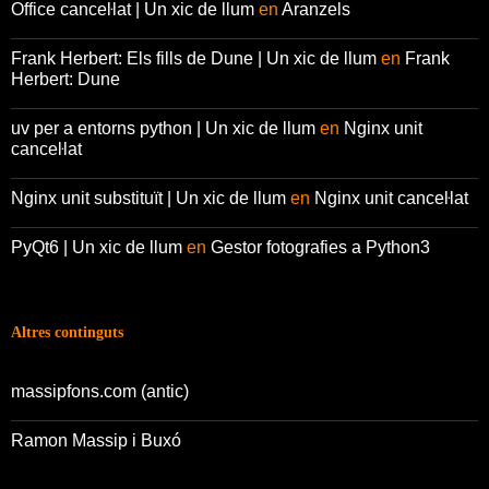
Office canceŀlat | Un xic de llum
en
Aranzels
Frank Herbert: Els fills de Dune | Un xic de llum
en
Frank
Herbert: Dune
uv per a entorns python | Un xic de llum
en
Nginx unit
canceŀlat
Nginx unit substituït | Un xic de llum
en
Nginx unit canceŀlat
PyQt6 | Un xic de llum
en
Gestor fotografies a Python3
Altres continguts
massipfons.com (antic)
Ramon Massip i Buxó