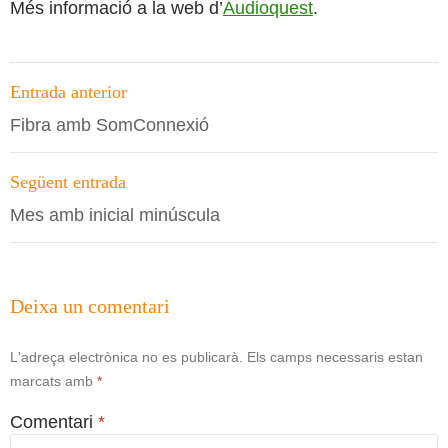
Més informació a la web d’
Audioquest
.
Navegació
Entrada anterior
per
Fibra amb SomConnexió
les
entrades
Següent entrada
Mes amb inicial minúscula
Deixa un comentari
L'adreça electrònica no es publicarà.
Els camps necessaris estan
marcats amb
*
Comentari
*