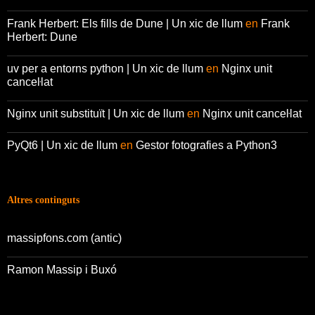
Frank Herbert: Els fills de Dune | Un xic de llum
en
Frank
Herbert: Dune
uv per a entorns python | Un xic de llum
en
Nginx unit
canceŀlat
Nginx unit substituït | Un xic de llum
en
Nginx unit canceŀlat
PyQt6 | Un xic de llum
en
Gestor fotografies a Python3
Altres continguts
massipfons.com (antic)
Ramon Massip i Buxó