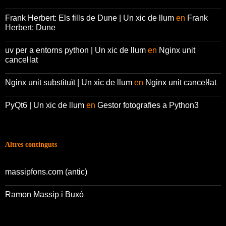
Frank Herbert: Els fills de Dune | Un xic de llum
en
Frank
Herbert: Dune
uv per a entorns python | Un xic de llum
en
Nginx unit
canceŀlat
Nginx unit substituït | Un xic de llum
en
Nginx unit canceŀlat
PyQt6 | Un xic de llum
en
Gestor fotografies a Python3
Altres continguts
massipfons.com (antic)
Ramon Massip i Buxó