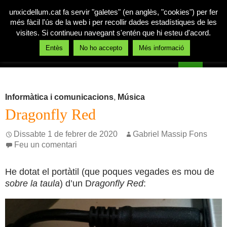
unxicdellum.cat fa servir "galetes" (en anglès, "cookies") per fer
més fàcil l'ús de la web i per recollir dades estadístiques de les
visites. Si continueu navegant s'entén que hi esteu d'acord.
Cerca
Entès
No ho accepto
Més informació
Un xic de llum
Vés
MENÚ
al
PRINCI
contingut
Informàtica i comunicacions
,
Música
Dragonfly Red
Dissabte 1 de febrer de 2020
Gabriel Massip Fons
Feu un comentari
He dotat el portàtil (que poques vegades es mou de
sobre la taula
) d’un D
ragonfly Red
: