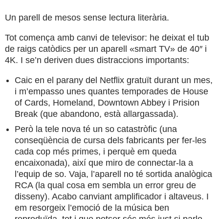
Un parell de mesos sense lectura literària.
Tot comença amb canvi de televisor: he deixat el tub
de raigs catòdics per un aparell «smart TV» de 40″ i
4K. I se’n deriven dues distraccions importants:
Caic en el parany del Netflix gratuït durant un mes,
i m’empasso unes quantes temporades de House
of Cards, Homeland, Downtown Abbey i Prision
Break (que abandono, està allargassada).
Però la tele nova té un so catastròfic (una
conseqüència de cursa dels fabricants per fer-les
cada cop més primes, i perquè em queda
encaixonada), així que miro de connectar-la a
l’equip de so. Vaja, l’aparell no té sortida analògica
RCA (la qual cosa em sembla un error greu de
disseny). Acabo canviant amplificador i altaveus. I
em resorgeix l’emoció de la música ben