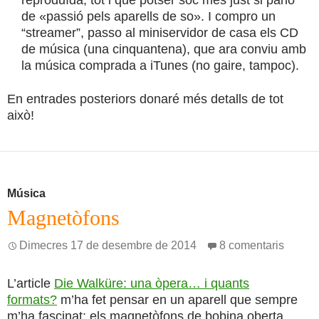
reproduïda, tot i que potser sóc més just si parlo
de «passió pels aparells de so». I compro un
“streamer”, passo al miniservidor de casa els CD
de música (una cinquantena), que ara conviu amb
la música comprada a iTunes (no gaire, tampoc).
En entrades posteriors donaré més detalls de tot
això!
Música
Magnetòfons
Dimecres 17 de desembre de 2014
8 comentaris
L’article
Die Walküre: una òpera… i quants
formats?
m’ha fet pensar en un aparell que sempre
m’ha fascinat: els magnetòfons de bobina oberta