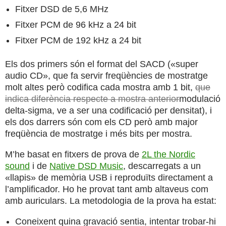
Fitxer DSD de 5,6 MHz
Fitxer PCM de 96 kHz a 24 bit
Fitxer PCM de 192 kHz a 24 bit
Els dos primers són el format del SACD («super
audio CD», que fa servir freqüències de mostratge
molt altes però codifica cada mostra amb 1 bit,
que
indica diferència respecte a mostra anterior
modulació
delta-sigma, ve a ser una codificació per densitat), i
els dos darrers són com els CD però amb major
freqüència de mostratge i més bits per mostra.
M’he basat en fitxers de prova de
2L the Nordic
sound
i de
Native DSD Music
, descarregats a un
«llapis» de memòria USB i reproduïts directament a
l’amplificador. Ho he provat tant amb altaveus com
amb auriculars. La metodologia de la prova ha estat:
Coneixent quina gravació sentia, intentar trobar-hi