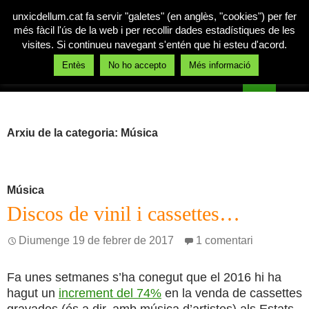
unxicdellum.cat fa servir "galetes" (en anglès, "cookies") per fer
més fàcil l'ús de la web i per recollir dades estadístiques de les
visites. Si continueu navegant s'entén que hi esteu d'acord.
Cerca
Entès
No ho accepto
Més informació
Un xic de llum
Vés
MENÚ
al
PRINCI
contingut
Arxiu de la categoria: Música
Música
Discos de vinil i cassettes…
Diumenge 19 de febrer de 2017
1 comentari
Fa unes setmanes s’ha conegut que el 2016 hi ha
hagut un
increment del 74%
en la venda de cassettes