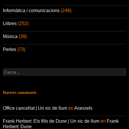
Informàtica i comunicacions
(248)
Llibres
(252)
Música
(39)
Perles
(73)
Cerca:
Darrers comentaris
Office canceŀlat | Un xic de llum
en
Aranzels
Frank Herbert: Els fills de Dune | Un xic de llum
en
Frank
Herbert: Dune