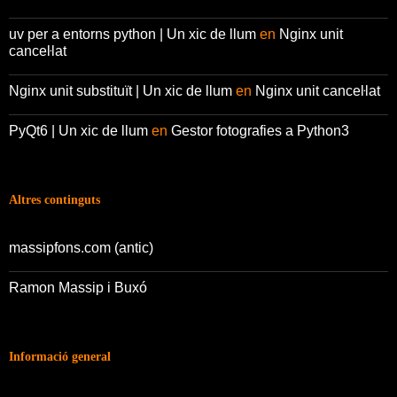
uv per a entorns python | Un xic de llum
en
Nginx unit
canceŀlat
Nginx unit substituït | Un xic de llum
en
Nginx unit canceŀlat
PyQt6 | Un xic de llum
en
Gestor fotografies a Python3
Altres continguts
massipfons.com (antic)
Ramon Massip i Buxó
Informació general