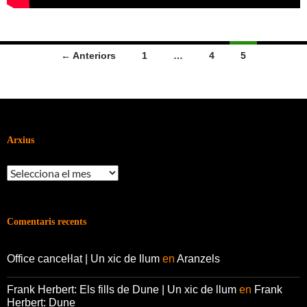
Navegació
← Anteriors
1
…
4
5
per
les
entrades
Arxius
Arxius
Comentaris recents
Office canceŀlat | Un xic de llum
en
Aranzels
Frank Herbert: Els fills de Dune | Un xic de llum
en
Frank
Herbert: Dune