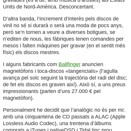
gravades (és a dir, amb música d’artistes) als Estats
Units de Nord-Amèrica. Desconcertant.
D’altra banda, l’increment d’interès pels discos de
vinil no sé si durarà o serà una moda de pocs anys,
però se’n tornen a veure a diverses botigues, se
n’editen de nous, les fàbriques tenen comandes per
mesos i falten màquines per gravar (en el sentit més
físic) els discos mestres.
I alguns fabricants com
Ballfinger
anuncien
magnetòfons i toca-discos «tangencials» (l’agulla
avança pel solc seguint la trajectòria del radi del disc;
de fet els discos es graven així). Això sí, a uns preus
impressionants (parlen d’uns 27.000 € pel
magnetòfon).
Personalment he decidit que l’analògic no és per mi:
amb una cinquantena de CD passats a ALAC (Apple
Lossless Audio Codec), una trentena d’àlbums
comprats a iTunes i nativeDSD i Tidal tinc prou